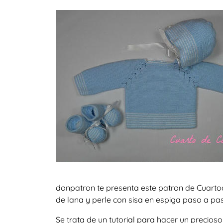
donpatron te presenta este patron de Cuartod
de lana y perle con sisa en espiga paso a pas
Se trata de un tutorial para hacer un precio