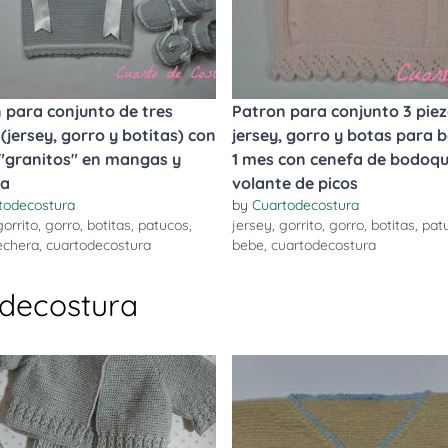
 para conjunto de tres
Patron para conjunto 3 piez
 (jersey, gorro y botitas) con
jersey, gorro y botas para 
"granitos" en mangas y
1 mes con cenefa de bodoqu
ra
volante de picos
todecostura
by
Cuartodecostura
gorrito
,
gorro
,
botitas
,
patucos
,
jersey
,
gorrito
,
gorro
,
botitas
,
pat
echera
,
cuartodecostura
bebe
,
cuartodecostura
odecostura