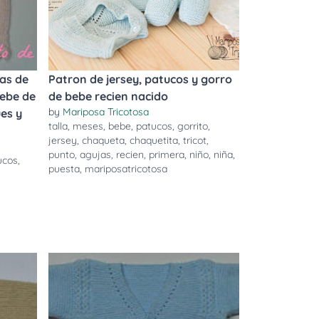
as de
Patron de jersey, patucos y gorro
bebe de
de bebe recien nacido
by
Mariposa Tricotosa
es y
talla
,
meses
,
bebe
,
patucos
,
gorrito
,
jersey
,
chaqueta
,
chaquetita
,
tricot
,
punto
,
agujas
,
recien
,
primera
,
niño
,
niña
,
ucos
,
puesta
,
mariposatricotosa