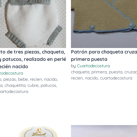
to de tres piezas, chaqueta,
Patrón para chaqueta cruz
y patucos, realizado en perlé
primera puesta
by
Cuartodecostura
ecién nacido
chaqueta
,
primera
,
puesta
,
cruza
todecostura
recien
,
nacido
,
cuartodecostura
o
,
piezas
,
bebe
,
recien
,
nacido
,
ta
,
chaquetita
,
cubre
,
patucos
,
uartodecostura