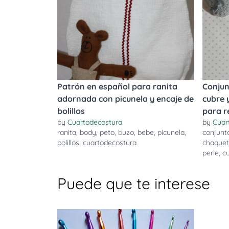
Patrón en español para ranita
Conjun
adornada con picunela y encaje de
cubre 
bolillos
para r
by
Cuartodecostura
by
Cuar
ranita
,
body
,
peto
,
buzo
,
bebe
,
picunela
,
conjunt
bolillos
,
cuartodecostura
chaque
perle
,
c
Puede que te interese