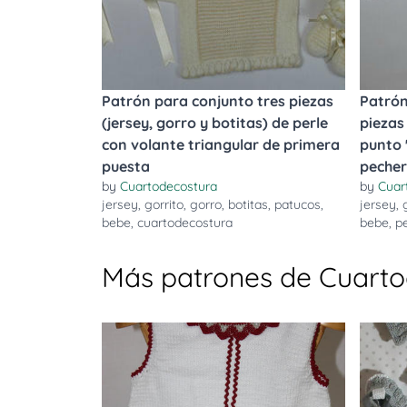
Patrón para conjunto tres piezas
Patrón
(jersey, gorro y botitas) de perle
piezas
con volante triangular de primera
punto 
puesta
peche
by
Cuartodecostura
by
Cuar
jersey
,
gorrito
,
gorro
,
botitas
,
patucos
,
jersey
,
bebe
,
cuartodecostura
bebe
,
p
Más patrones de Cuart