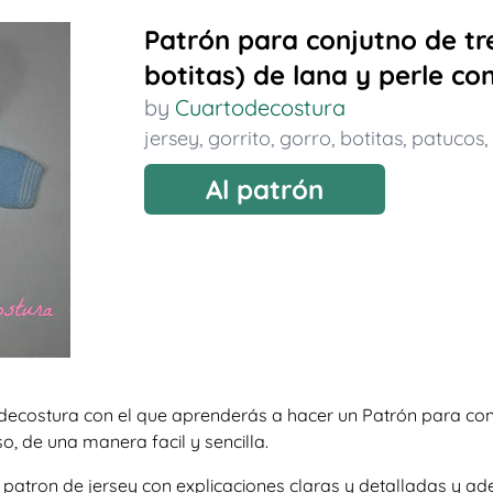
Patrón para conjutno de tre
botitas) de lana y perle co
by
Cuartodecostura
jersey
,
gorrito
,
gorro
,
botitas
,
patucos
,
Al patrón
ecostura con el que aprenderás a hacer un Patrón para conjut
o, de una manera facil y sencilla.
so patron de jersey con explicaciones claras y detalladas y