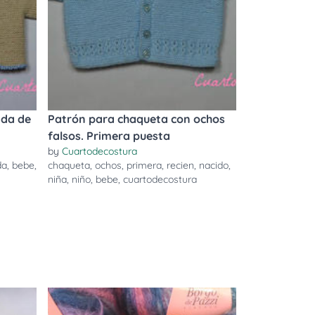
ada de
Patrón para chaqueta con ochos
falsos. Primera puesta
by
Cuartodecostura
da
,
bebe
,
chaqueta
,
ochos
,
primera
,
recien
,
nacido
,
niña
,
niño
,
bebe
,
cuartodecostura