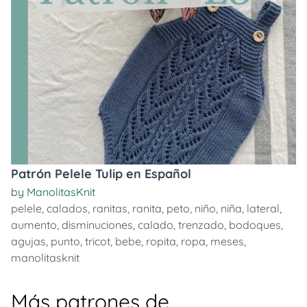
Patrón Pelele Tulip en Español
by
ManolitasKnit
pelele
,
calados
,
ranitas
,
ranita
,
peto
,
niño
,
niña
,
lateral
,
aumento
,
disminuciones
,
calado
,
trenzado
,
bodoques
,
agujas
,
punto
,
tricot
,
bebe
,
ropita
,
ropa
,
meses
,
manolitasknit
Más patrones de