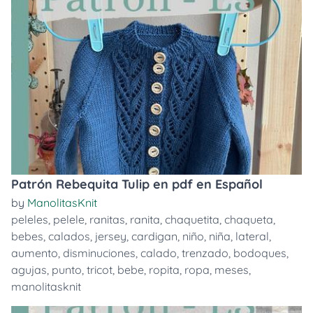
Patrón Rebequita Tulip en pdf en Español
by
ManolitasKnit
peleles
,
pelele
,
ranitas
,
ranita
,
chaquetita
,
chaqueta
,
bebes
,
calados
,
jersey
,
cardigan
,
niño
,
niña
,
lateral
,
aumento
,
disminuciones
,
calado
,
trenzado
,
bodoques
,
agujas
,
punto
,
tricot
,
bebe
,
ropita
,
ropa
,
meses
,
manolitasknit