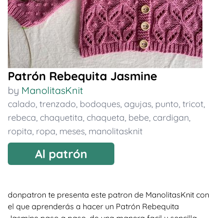
Patrón Rebequita Jasmine
by
ManolitasKnit
calado
,
trenzado
,
bodoques
,
agujas
,
punto
,
tricot
,
rebeca
,
chaquetita
,
chaqueta
,
bebe
,
cardigan
,
ropita
,
ropa
,
meses
,
manolitasknit
Al patrón
donpatron te presenta este patron de ManolitasKnit con
el que aprenderás a hacer un Patrón Rebequita