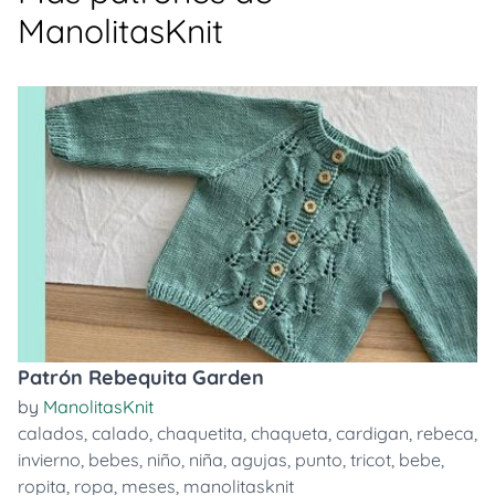
ManolitasKnit
Patrón Rebequita Garden
by
ManolitasKnit
calados
,
calado
,
chaquetita
,
chaqueta
,
cardigan
,
rebeca
,
invierno
,
bebes
,
niño
,
niña
,
agujas
,
punto
,
tricot
,
bebe
,
ropita
,
ropa
,
meses
,
manolitasknit