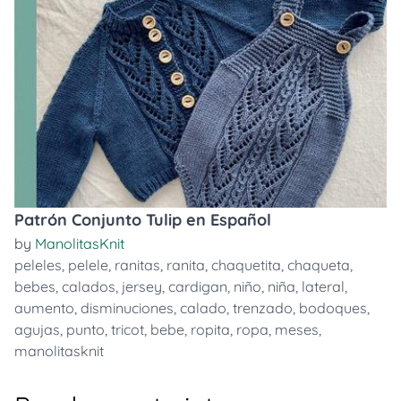
Patrón Conjunto Tulip en Español
by
ManolitasKnit
peleles
,
pelele
,
ranitas
,
ranita
,
chaquetita
,
chaqueta
,
bebes
,
calados
,
jersey
,
cardigan
,
niño
,
niña
,
lateral
,
aumento
,
disminuciones
,
calado
,
trenzado
,
bodoques
,
agujas
,
punto
,
tricot
,
bebe
,
ropita
,
ropa
,
meses
,
manolitasknit