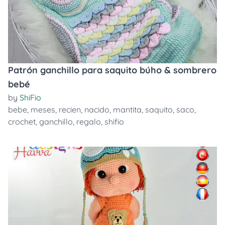
Patrón ganchillo para saquito búho & sombrero
bebé
by
ShiFio
bebe
,
meses
,
recien
,
nacido
,
mantita
,
saquito
,
saco
,
crochet
,
ganchillo
,
regalo
,
shifio