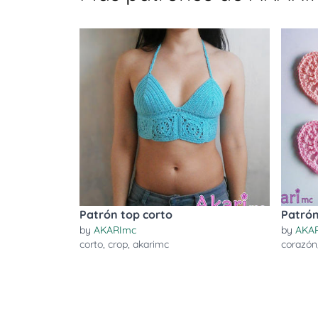
Patrón top corto
Patrón
by
AKARImc
by
AKA
corto
,
crop
,
akarimc
corazón