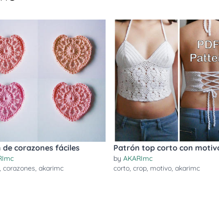
 de corazones fáciles
Patrón top corto con motiv
RImc
by
AKARImc
,
corazones
,
akarimc
corto
,
crop
,
motivo
,
akarimc