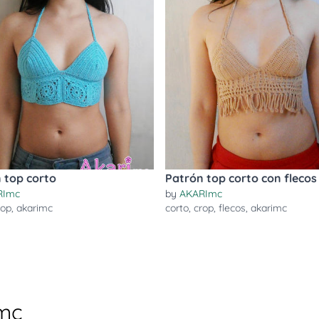
 top corto
Patrón top corto con flecos
RImc
by
AKARImc
rop
,
akarimc
corto
,
crop
,
flecos
,
akarimc
mc