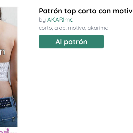
Patrón top corto con moti
by
AKARImc
corto
,
crop
,
motivo
,
akarimc
Al patrón