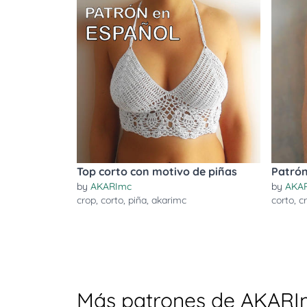
Top corto con motivo de piñas
Patrón
by
AKARImc
by
AKA
crop
,
corto
,
piña
,
akarimc
corto
,
c
Más patrones de AKARI