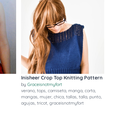
Inisheer Crop Top Knitting Pattern
by
Graceisnotmyfort
verano
,
tops
,
camiseta
,
manga
,
corta
,
mangas
,
mujer
,
chica
,
tallas
,
talla
,
punto
,
agujas
,
tricot
,
graceisnotmyfort