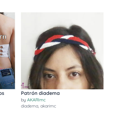
os
Patrón diadema
by
AKARImc
diadema
,
akarimc