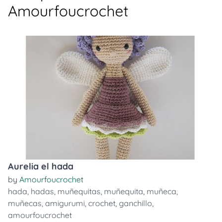
Amourfoucrochet
Aurelia el hada
by
Amourfoucrochet
hada
,
hadas
,
muñequitas
,
muñequita
,
muñeca
,
muñecas
,
amigurumi
,
crochet
,
ganchillo
,
amourfoucrochet