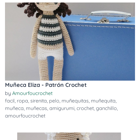
Muñeca Eliza - Patrón Crochet
by
Amourfoucrochet
facil
,
ropa
,
sirenita
,
pelo
,
muñequitas
,
muñequita
,
muñeca
,
muñecas
,
amigurumi
,
crochet
,
ganchillo
,
amourfoucrochet