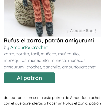
Rufus el zorro, patrón amigurumi
by
Amourfoucrochet
zorro
,
zorrito
,
facil
,
muñeco
,
muñequito
,
muñequitas
,
muñequita
,
muñeca
,
muñecas
,
amigurumi
,
crochet
,
ganchillo
,
amourfoucrochet
Al patrón
donpatron te presenta este patron de Amourfoucrochet
con el que aprenderás a hacer un Rufus el zorro, patrón