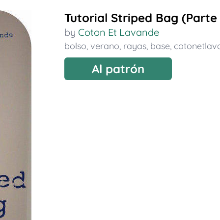
Tutorial Striped Bag (Parte
by
Coton Et Lavande
bolso
,
verano
,
rayas
,
base
,
cotonetlav
Al patrón