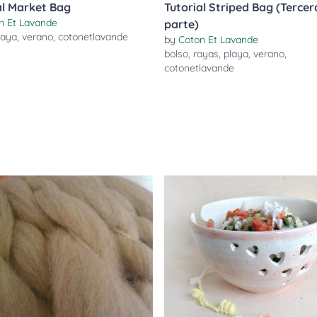
al Market Bag
Tutorial Striped Bag (Tercer
n Et Lavande
parte)
laya
,
verano
,
cotonetlavande
by
Coton Et Lavande
bolso
,
rayas
,
playa
,
verano
,
cotonetlavande