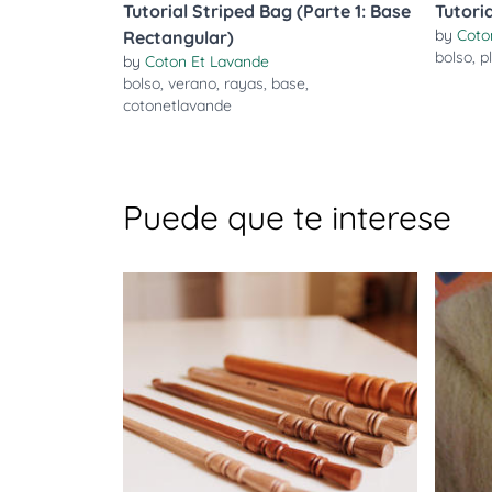
Tutorial Striped Bag (Parte 1: Base
Tutori
by
Coto
Rectangular)
bolso
,
p
by
Coton Et Lavande
bolso
,
verano
,
rayas
,
base
,
cotonetlavande
Puede que te interese