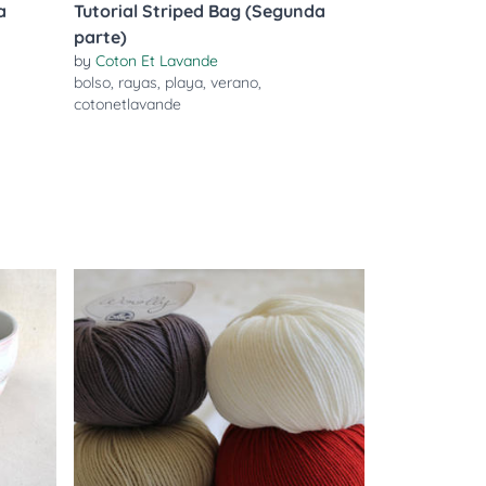
a
Tutorial Striped Bag (Segunda
parte)
by
Coton Et Lavande
bolso
,
rayas
,
playa
,
verano
,
cotonetlavande