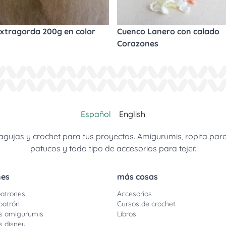
xtragorda 200g en color
Cuenco Lanero con calado
Corazones
Español
English
jas y crochet para tus proyectos. Amigurumis, ropita para be
patucos y todo tipo de accesorios para tejer.
nes
más cosas
atrones
Accesorios
patrón
Cursos de crochet
s amigurumis
Libros
s disney