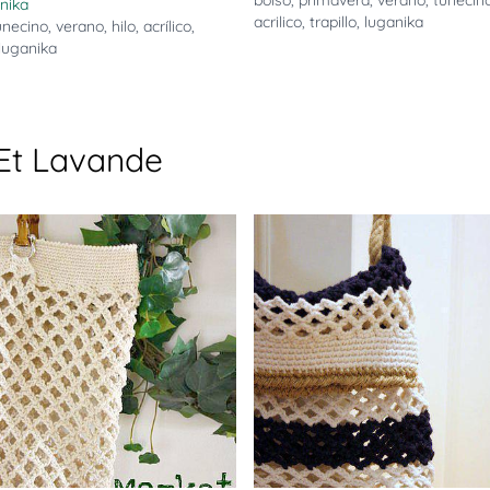
bolso
,
primavera
,
verano
,
tunecin
nika
acrilico
,
trapillo
,
luganika
unecino
,
verano
,
hilo
,
acrílico
,
luganika
Et Lavande