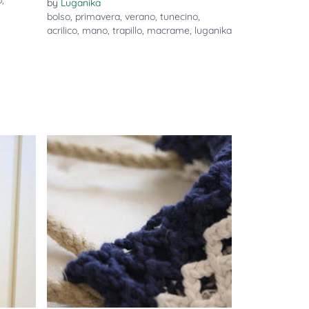
o
,
by
Luganika
bolso
,
primavera
,
verano
,
tunecino
,
acrilico
,
mano
,
trapillo
,
macrame
,
luganika