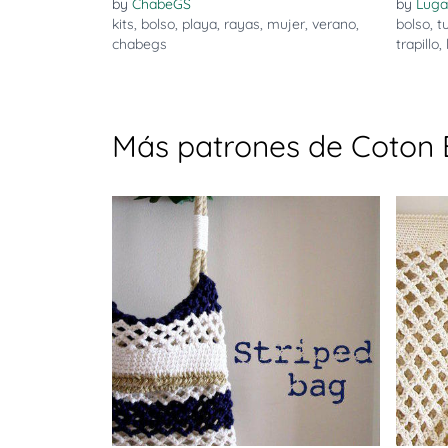
by
ChabeGS
by
Luga
kits
,
bolso
,
playa
,
rayas
,
mujer
,
verano
,
bolso
,
t
chabegs
trapillo
,
Más patrones de Coton 