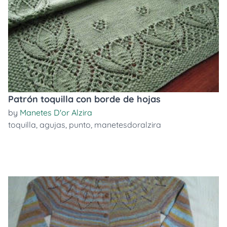
Patrón toquilla con borde de hojas
by
Manetes D'or Alzira
toquilla
,
agujas
,
punto
,
manetesdoralzira