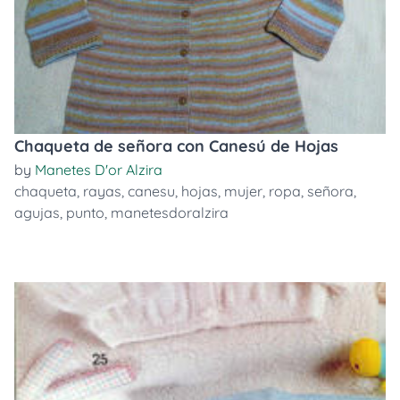
Chaqueta de señora con Canesú de Hojas
by
Manetes D'or Alzira
chaqueta
,
rayas
,
canesu
,
hojas
,
mujer
,
ropa
,
señora
,
agujas
,
punto
,
manetesdoralzira