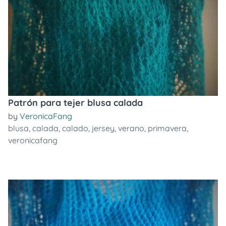
Patrón para tejer blusa calada
by
VeronicaFang
blusa
,
calada
,
calado
,
jersey
,
verano
,
primavera
,
veronicafang