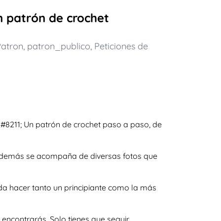
n patrón de crochet
atron
,
patron_publico
,
Peticiones de
#8211; Un patrón de crochet paso a paso, de
y además se acompaña de diversas fotos que
da hacer tanto un principiante como la más
encontrarás. Solo tienes que seguir