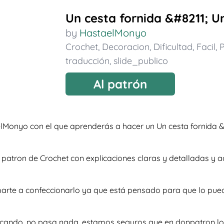
Un cesta fornida &#8211; U
by
HastaelMonyo
Crochet
,
Decoracion
,
Dificultad
,
Facil
,
P
traducción
,
slide_publico
Al patrón
lMonyo con el que aprenderás a hacer un Un cesta fornida &
so patron de Crochet con explicaciones claras y detalladas 
imarte a confeccionarlo ya que está pensado para que lo pue
scando, no pasa nada, estamos seguros que en donpatron lo 