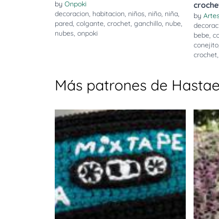
by
Onpoki
croche
decoracion
,
habitacion
,
niños
,
niño
,
niña
,
by
Arte
pared
,
colgante
,
crochet
,
ganchillo
,
nube
,
decorac
nubes
,
onpoki
bebe
,
co
conejito
crochet
Más patrones de Hasta