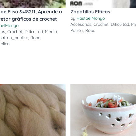
l de Elisa &#8211; Aprende a
Zapatillas Elficas
by
HastaelMonyo
retar gráficos de crochet
Accesorios
,
Crochet
,
Dificultad
,
Me
aelMonyo
Patron
,
Ropa
ios
,
Crochet
,
Dificultad
,
Media
,
patron_publico
,
Ropa
,
blico