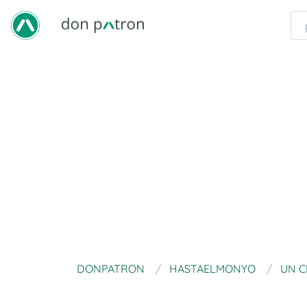
DONPATRON
HASTAELMONYO
UN C