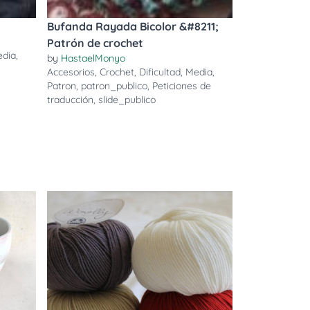
Bufanda Rayada Bicolor &#8211;
Patrón de crochet
dia
,
by
HastaelMonyo
Accesorios
,
Crochet
,
Dificultad
,
Media
,
Patron
,
patron_publico
,
Peticiones de
traducción
,
slide_publico