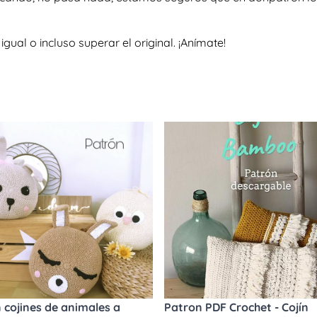
al o incluso superar el original. ¡Anímate!
 cojines de animales a
Patron PDF Crochet - Cojín