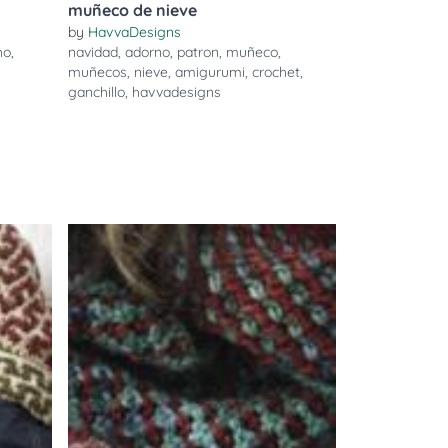
muñeco de nieve
by
HavvaDesigns
ho
,
navidad
,
adorno
,
patron
,
muñeco
,
muñecos
,
nieve
,
amigurumi
,
crochet
,
ganchillo
,
havvadesigns