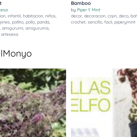
t
Bamboo
sesa
by
Piper Y Mint
ion
,
infantil
,
habitacion
,
niños
,
decor
,
decoracion
,
cojin
,
deco
,
bo
jines
,
pollito
,
pollo
,
panda
,
crochet
,
sencillo
,
facil
,
piperymint
,
amigurumi
,
amigurumis
,
,
artesesa
elMonyo