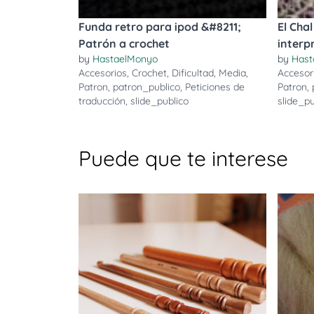
Funda retro para ipod &#8211;
El Cha
Patrón a crochet
interp
by
HastaelMonyo
by
Hast
Accesorios
,
Crochet
,
Dificultad
,
Media
,
Accesor
Patron
,
patron_publico
,
Peticiones de
Patron
,
traducción
,
slide_publico
slide_pu
Puede que te interese