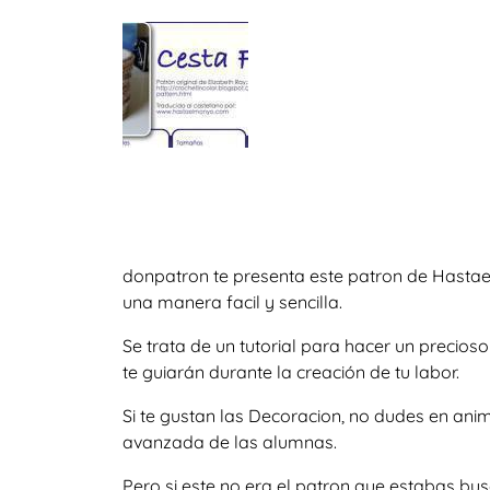
donpatron te presenta este patron de Hastae
una manera facil y sencilla.
Se trata de un tutorial para hacer un precio
te guiarán durante la creación de tu labor.
Si te gustan las Decoracion, no dudes en an
avanzada de las alumnas.
Pero si este no era el patron que estabas bu