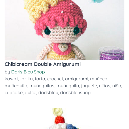
Chibicream Double Amigurumi
by
Daris Bleu Shop
kawaii
,
tartita
,
tarta
,
crochet
,
amigurumi
,
muñeco
,
muñequito
,
muñequitos
,
muñequita
,
juguete
,
niños
,
niño
,
cupcake
,
dulce
,
darisbleu
,
darisbleushop