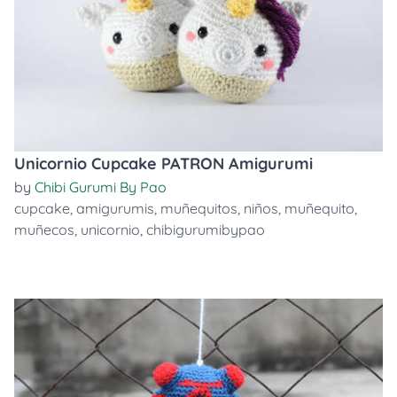
Unicornio Cupcake PATRON Amigurumi
by
Chibi Gurumi By Pao
cupcake
,
amigurumis
,
muñequitos
,
niños
,
muñequito
,
muñecos
,
unicornio
,
chibigurumibypao