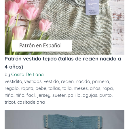
Patrón vestido tejido (tallas de recién nacido a
4 años)
by
Casita De Lana
vestidito
,
vestidos
,
vestido
,
recien
,
nacido
,
primera
,
regalo
,
ropita
,
bebe
,
tallas
,
talla
,
meses
,
años
,
ropa
,
niña
,
niño
,
facil
,
jersey
,
sueter
,
palillo
,
agujas
,
punto
,
tricot
,
casitadelana