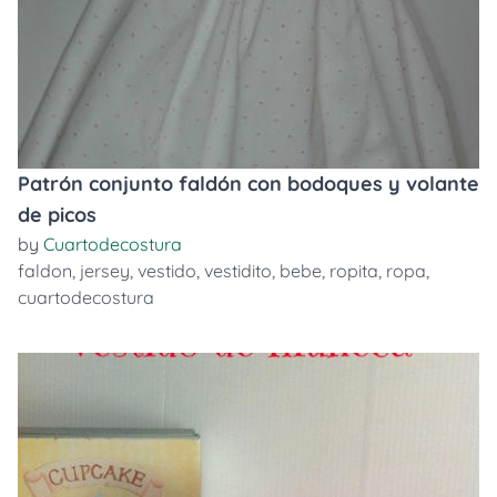
Patrón conjunto faldón con bodoques y volante
de picos
by
Cuartodecostura
faldon
,
jersey
,
vestido
,
vestidito
,
bebe
,
ropita
,
ropa
,
cuartodecostura