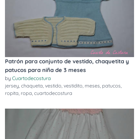
Patrón para conjunto de vestido, chaquetita y
patucos para niña de 3 meses
by
Cuartodecostura
jersey
,
chaqueta
,
vestido
,
vestidito
,
meses
,
patucos
,
ropita
,
ropa
,
cuartodecostura