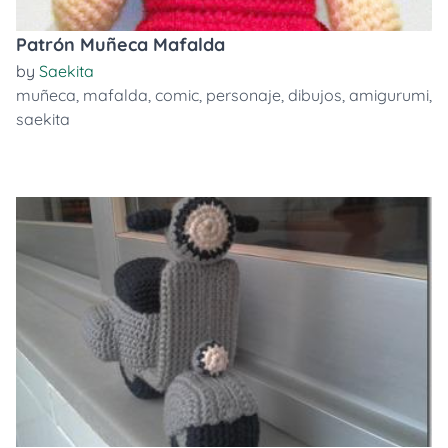
Patrón Muñeca Mafalda
by
Saekita
muñeca
,
mafalda
,
comic
,
personaje
,
dibujos
,
amigurumi
,
saekita