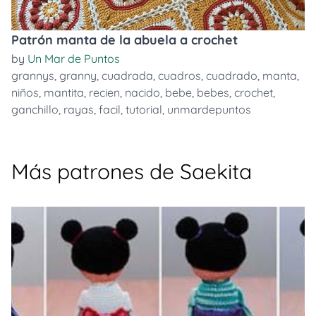
Patrón manta de la abuela a crochet
by
Un Mar de Puntos
grannys
,
granny
,
cuadrada
,
cuadros
,
cuadrado
,
manta
,
niños
,
mantita
,
recien
,
nacido
,
bebe
,
bebes
,
crochet
,
ganchillo
,
rayas
,
facil
,
tutorial
,
unmardepuntos
Más patrones de Saekita