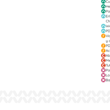
Cu
He
Pa
Er
Ch
We
PD
Vi
y 
PD
Ac
Ab
Me
Tu
Pa
La
Ba