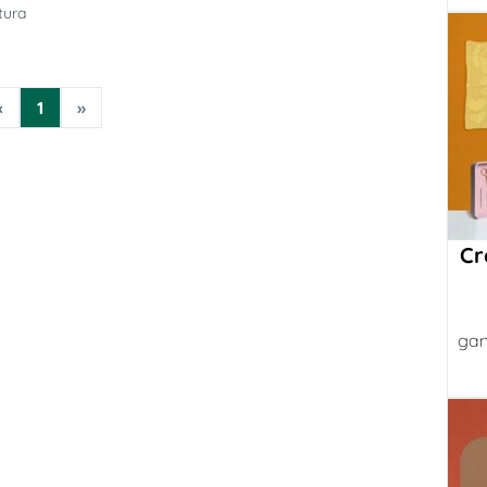
tura
«
1
»
Cr
gan