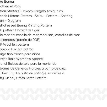
re Bunny
ather, el Pony
trón Starters + Pikachu-regalo Amigurumi
lends Mittens Pattern - Selbu - Pattern - Knitting
art - Diagram
ll-dressed Bunny Knitting Pattern
F pattern Harold the tiger
da marina: caballo de mar,medusas, estrellas de mar
calamares (patrón de PDF)
F Wool felt pattern
oplado Fox pdf patrón
rigo tipo trenca para niños
rcer Tunic Women's Apparel
torial Bolsas de tela para la merienda
trones de Cenefas Florales a punto de cruz
 Dmc City: La pista de patinaje sobre hielo
by Disney Cross Stitch Pattern