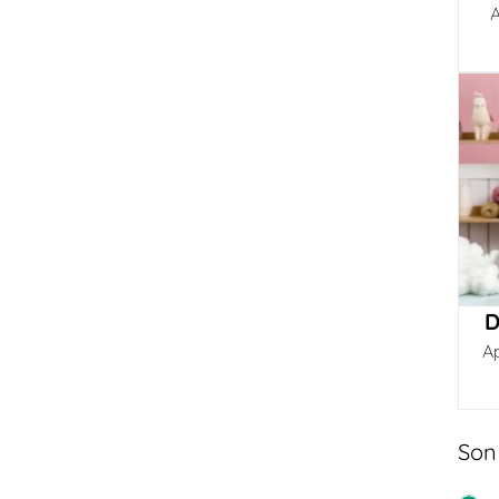
A
D
A
Son