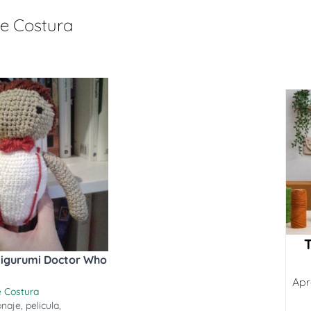
de Costura
igurumi Doctor Who
Apr
e Costura
onaje
,
pelicula
,