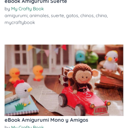
eBook Amigurumi Suerte
by
My Crafty Book
amigurumi
,
animales
,
suerte
,
gatos
,
chinos
,
china
,
mycraftybook
eBook Amigurumi Mono y Amigos
by
My Crafty Book