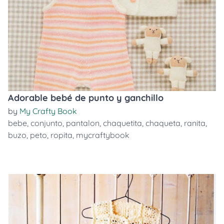
Adorable bebé de punto y ganchillo
by
My Crafty Book
bebe
,
conjunto
,
pantalon
,
chaquetita
,
chaqueta
,
ranita
,
buzo
,
peto
,
ropita
,
mycraftybook