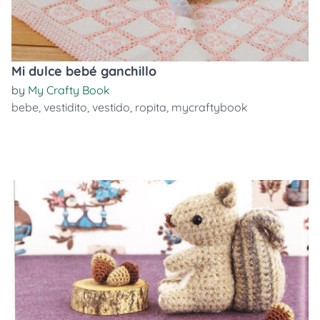
Mi dulce bebé ganchillo
by
My Crafty Book
bebe
,
vestidito
,
vestido
,
ropita
,
mycraftybook