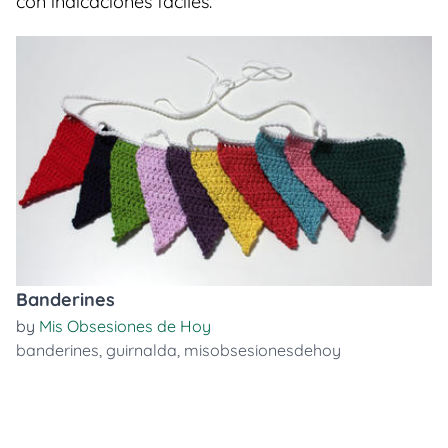
con indicaciones faciles.
Banderines
by
Mis Obsesiones de Hoy
banderines
,
guirnalda
,
misobsesionesdehoy