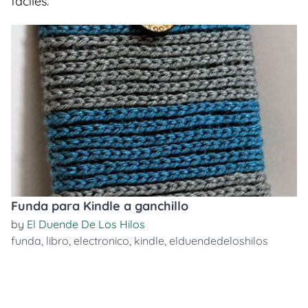
faciles.
Funda para Kindle a ganchillo
by
El Duende De Los Hilos
funda
,
libro
,
electronico
,
kindle
,
elduendedeloshilos