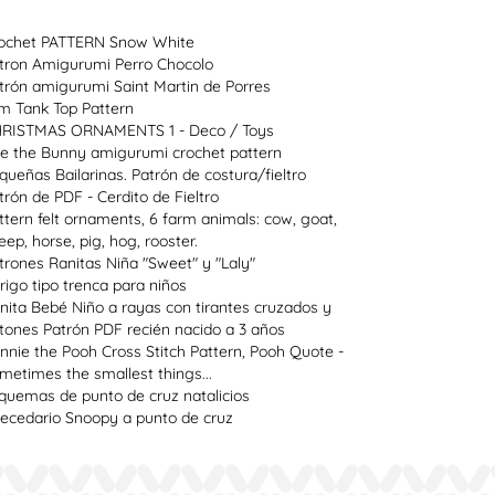
ochet PATTERN Snow White
tron Amigurumi Perro Chocolo
trón amigurumi Saint Martin de Porres
im Tank Top Pattern
RISTMAS ORNAMENTS 1 - Deco / Toys
e the Bunny amigurumi crochet pattern
queñas Bailarinas. Patrón de costura/fieltro
trón de PDF - Cerdito de Fieltro
ttern felt ornaments, 6 farm animals: cow, goat,
eep, horse, pig, hog, rooster.
trones Ranitas Niña "Sweet" y "Laly"
rigo tipo trenca para niños
nita Bebé Niño a rayas con tirantes cruzados y
tones Patrón PDF recién nacido a 3 años
nnie the Pooh Cross Stitch Pattern, Pooh Quote -
metimes the smallest things...
quemas de punto de cruz natalicios
ecedario Snoopy a punto de cruz