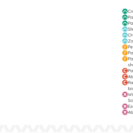
Cr
Pa
Pa
Sl
CH
Zo
Pe
Pa
Pa
sh
Pa
Ab
Ra
bo
Wi
So
Es
Ab