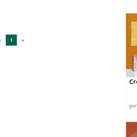
«
1
»
Cr
gan