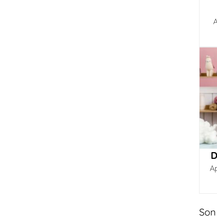
A
D
A
Son