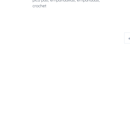
pica pau
,
empanadillas
,
empanadas
,
crochet