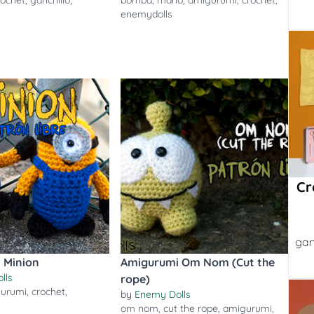
rochet
,
ganchillo
,
bomba
,
mario
,
amigurumi
,
crochet
,
enemydolls
Cr
gan
 Minion
Amigurumi Om Nom (Cut the
lls
rope)
urumi
,
crochet
,
by
Enemy Dolls
om nom
,
cut the rope
,
amigurumi
,