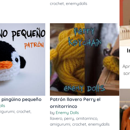
crochet
,
enemydolls
I
Apr
sor
 pingüino pequeño
Patrón llavero Perry el
lls
ornitorrinco
igurumi
,
crochet
,
by
Enemy Dolls
llavero
,
perry
,
ornitorrinco
,
amigurumi
,
crochet
,
enemydolls