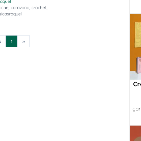
Raquel
oche
,
caravana
,
crochet
,
sicasraquel
«
1
»
Cr
gan