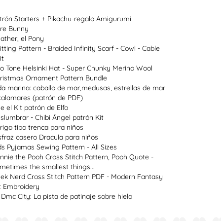
trón Starters + Pikachu-regalo Amigurumi
re Bunny
ather, el Pony
itting Pattern - Braided Infinity Scarf - Cowl - Cable
it
o Tone Helsinki Hat - Super Chunky Merino Wool
ristmas Ornament Pattern Bundle
da marina: caballo de mar,medusas, estrellas de mar
calamares (patrón de PDF)
ie el Kit patrón de Elfo
slumbrar - Chibi Ángel patrón Kit
rigo tipo trenca para niños
sfraz casero Dracula para niños
ds Pyjamas Sewing Pattern - All Sizes
nnie the Pooh Cross Stitch Pattern, Pooh Quote -
metimes the smallest things...
ek Nerd Cross Stitch Pattern PDF - Modern Fantasy
t Embroidery
 Dmc City: La pista de patinaje sobre hielo