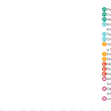
Pa
Cu
He
Kn
Kn
Tw
Ch
Vi
y 
Ev
De
Ab
Di
Ki
Wi
So
Ge
Ar
La