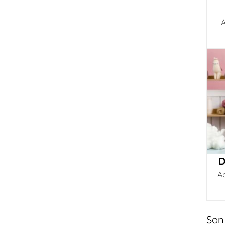
A
D
A
Son