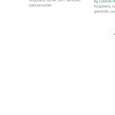
furgoneta
,
surfer
,
surf
,
vehiculo
,
by
Cosicas 
calocacrochet
furgoneta
,
c
ganchillo
,
co