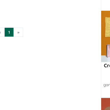
«
1
»
Cr
gan