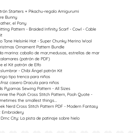
trón Starters + Pikachu-regalo Amigurumi
re Bunny
ather, el Pony
itting Pattern - Braided Infinity Scarf - Cowl - Cable
it
o Tone Helsinki Hat - Super Chunky Merino Wool
ristmas Ornament Pattern Bundle
da marina: caballo de mar,medusas, estrellas de mar
calamares (patrón de PDF)
ie el Kit patrón de Elfo
slumbrar - Chibi Ángel patrón Kit
rigo tipo trenca para niños
sfraz casero Dracula para niños
ds Pyjamas Sewing Pattern - All Sizes
nnie the Pooh Cross Stitch Pattern, Pooh Quote -
metimes the smallest things...
ek Nerd Cross Stitch Pattern PDF - Modern Fantasy
t Embroidery
 Dmc City: La pista de patinaje sobre hielo