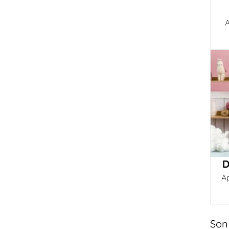
A
D
A
Son