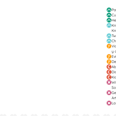
Pa
Cu
He
Kn
Kn
Tw
Ch
Vi
y 
Ev
De
Ab
Di
Ki
Wi
So
Ge
Ar
La