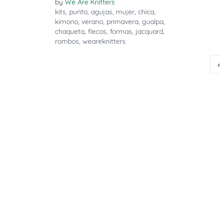
by
We Are Knitters
kits
,
punto
,
agujas
,
mujer
,
chica
,
kimono
,
verano
,
primavera
,
gualpa
,
chaqueta
,
flecos
,
formas
,
jacquard
,
rombos
,
weareknitters