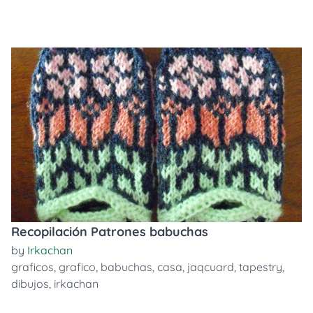
Recopilación Patrones babuchas
by
Irkachan
graficos
,
grafico
,
babuchas
,
casa
,
jaqcuard
,
tapestry
,
dibujos
,
irkachan