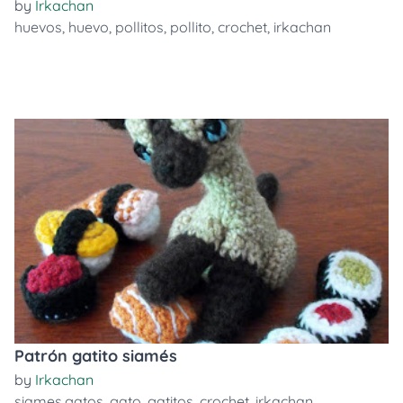
by
Irkachan
huevos
,
huevo
,
pollitos
,
pollito
,
crochet
,
irkachan
Patrón gatito siamés
by
Irkachan
siames.gatos
,
gato
,
gatitos
,
crochet
,
irkachan