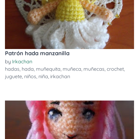
Patrón hada manzanilla
by
Irkachan
hadas
,
hada
,
muñequita
,
muñeca
,
muñecas
,
crochet
,
juguete
,
niños
,
niña
,
irkachan