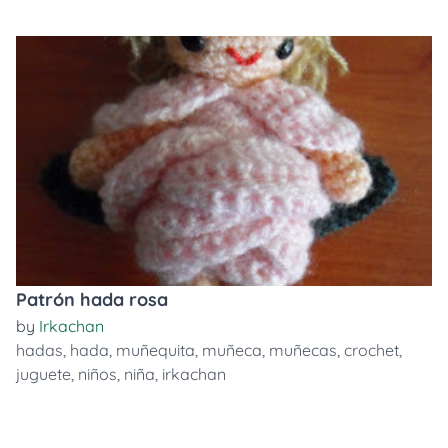
Patrón hada rosa
by
Irkachan
hadas
,
hada
,
muñequita
,
muñeca
,
muñecas
,
crochet
,
juguete
,
niños
,
niña
,
irkachan