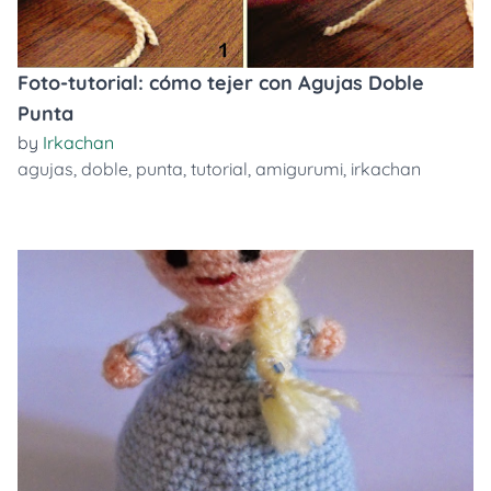
Foto-tutorial: cómo tejer con Agujas Doble
Punta
by
Irkachan
agujas
,
doble
,
punta
,
tutorial
,
amigurumi
,
irkachan