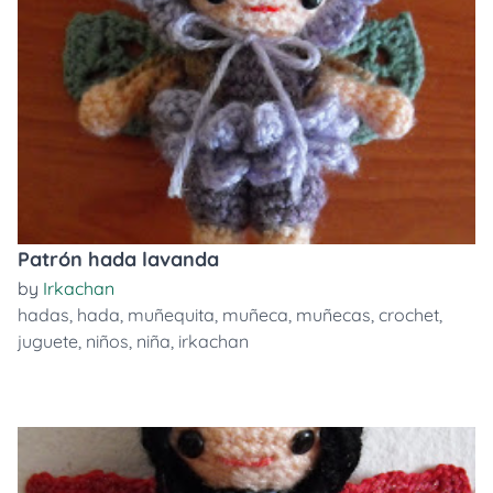
Patrón hada lavanda
by
Irkachan
hadas
,
hada
,
muñequita
,
muñeca
,
muñecas
,
crochet
,
juguete
,
niños
,
niña
,
irkachan