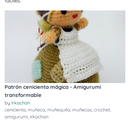
faciles.
Patrón cenicienta mágica - Amigurumi
transformable
by
Irkachan
cenicienta
,
muñeca
,
muñequita
,
muñecas
,
crochet
,
amigurumi
,
irkachan