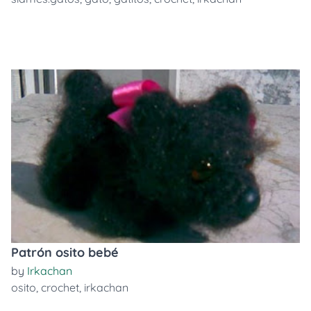
Patrón osito bebé
by
Irkachan
osito
,
crochet
,
irkachan