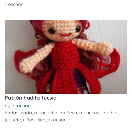
irkachan
Patrón hadita fucsia
by
Irkachan
hadas
,
hada
,
muñequita
,
muñeca
,
muñecas
,
crochet
,
juguete
,
niños
,
niña
,
irkachan