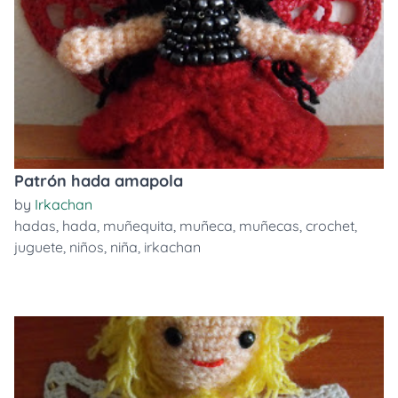
Patrón hada amapola
by
Irkachan
hadas
,
hada
,
muñequita
,
muñeca
,
muñecas
,
crochet
,
juguete
,
niños
,
niña
,
irkachan