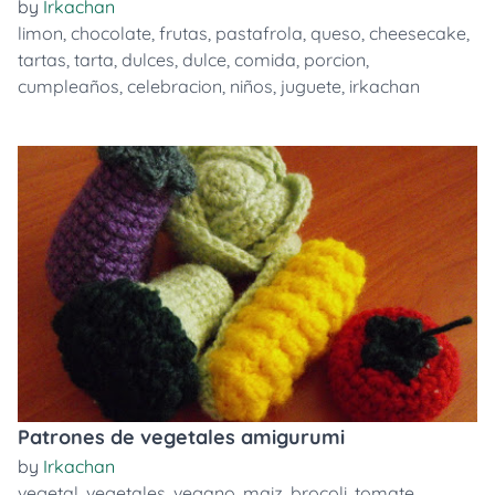
by
Irkachan
limon
,
chocolate
,
frutas
,
pastafrola
,
queso
,
cheesecake
,
tartas
,
tarta
,
dulces
,
dulce
,
comida
,
porcion
,
cumpleaños
,
celebracion
,
niños
,
juguete
,
irkachan
Patrones de vegetales amigurumi
by
Irkachan
vegetal
,
vegetales
,
vegano
,
maiz
,
brocoli
,
tomate
,