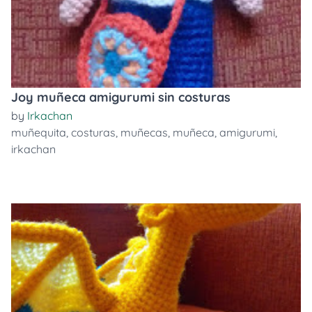
Joy muñeca amigurumi sin costuras
by
Irkachan
muñequita
,
costuras
,
muñecas
,
muñeca
,
amigurumi
,
irkachan