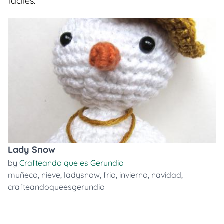
faciles.
Lady Snow
by
Crafteando que es Gerundio
muñeco
,
nieve
,
ladysnow
,
frio
,
invierno
,
navidad
,
crafteandoqueesgerundio