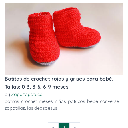
Botitas de crochet rojas y grises para bebé.
Tallas: 0-3, 3-6, 6-9 meses
by
Zapazapatuco
botitas
,
crochet
,
meses
,
niños
,
patucos
,
bebe
,
converse
,
zapatillas
,
lasideasdesusi
«
1
»