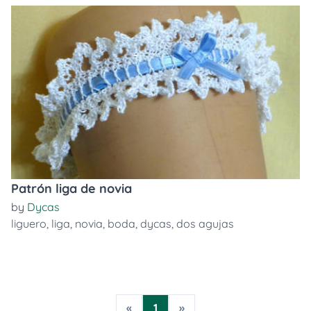
Patrón liga de novia
by
Dycas
liguero
,
liga
,
novia
,
boda
,
dycas
,
dos agujas
«
1
»