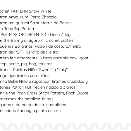
ochet PATTERN Snow White
tron Amigurumi Perro Chocolo
trón amigurumi Saint Martin de Porres
im Tank Top Pattern
RISTMAS ORNAMENTS 1 - Deco / Toys
e the Bunny amigurumi crochet pattern
queñas Bailarinas. Patrón de costura/fieltro
trón de PDF - Cerdito de Fieltro
ttern felt ornaments, 6 farm animals: cow, goat,
eep, horse, pig, hog, rooster.
trones Ranitas Niña "Sweet" y "Laly"
rigo tipo trenca para niños
nita Bebé Niño a rayas con tirantes cruzados y
tones Patrón PDF recién nacido a 3 años
nnie the Pooh Cross Stitch Pattern, Pooh Quote -
metimes the smallest things...
quemas de punto de cruz natalicios
ecedario Snoopy a punto de cruz