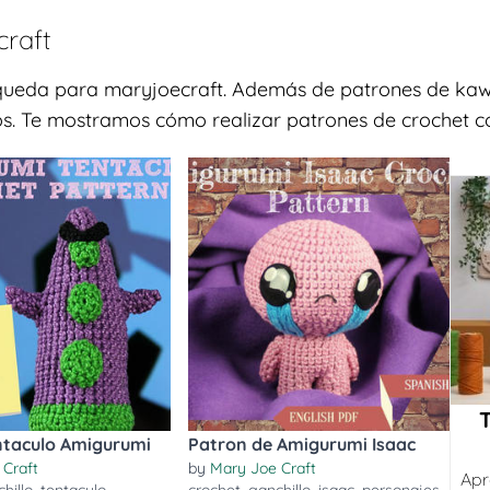
raft
squeda para maryjoecraft. Además de patrones de kawa
los. Te mostramos cómo realizar patrones de crochet co
ntaculo Amigurumi
Patron de Amigurumi Isaac
 Craft
by
Mary Joe Craft
Apr