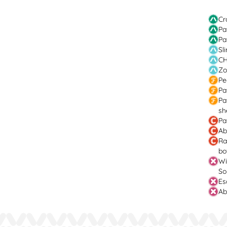
Cr
Pa
Pa
Sl
CH
Zo
Pe
Pa
Pa
sh
Pa
Ab
Ra
bo
Wi
So
Es
Ab