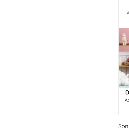
A
D
A
Son