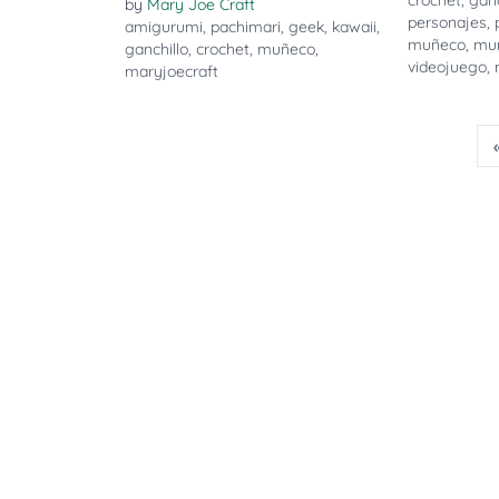
crochet
,
ganc
by
Mary Joe Craft
personajes
,
amigurumi
,
pachimari
,
geek
,
kawaii
,
muñeco
,
mu
ganchillo
,
crochet
,
muñeco
,
videojuego
,
maryjoecraft