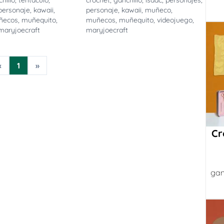
hillo
,
tentaculo
,
crochet
,
ganchillo
,
isaac
,
personajes
,
personaje
,
kawaii
,
personaje
,
kawaii
,
muñeco
,
ñecos
,
muñequito
,
muñecos
,
muñequito
,
videojuego
,
maryjoecraft
maryjoecraft
«
1
»
Cr
gan