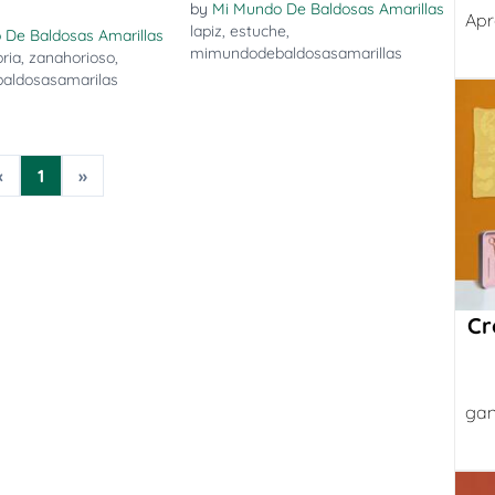
by
Mi Mundo De Baldosas Amarillas
Apr
lapiz
,
estuche
,
 De Baldosas Amarillas
mimundodebaldosasamarillas
ria
,
zanahorioso
,
aldosasamarilas
«
1
»
Cr
gan