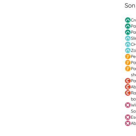
Son
Cr
Pa
Pa
Sl
CH
Zo
Pe
Pa
Pa
sh
Pa
Ab
Ra
bo
Wi
So
Es
Ab