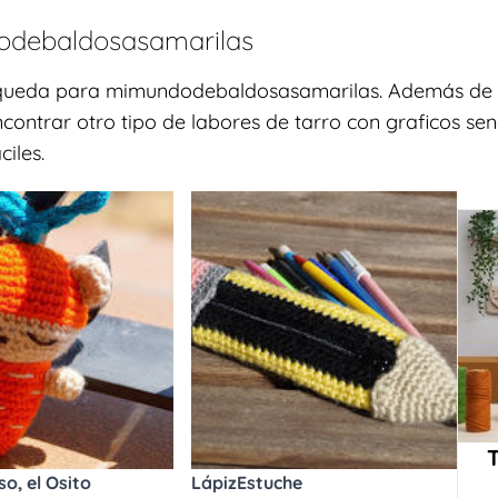
debaldosasamarilas
úsqueda para mimundodebaldosasamarilas. Además de
ntrar otro tipo de labores de tarro con graficos sen
iles.
o, el Osito
LápizEstuche