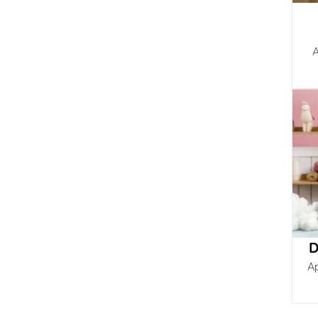
A
D
A