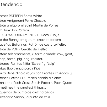
 tendencia
ochet PATTERN Snow White
tron Amigurumi Perro Chocolo
trón amigurumi Saint Martin de Porres
im Tank Top Pattern
RISTMAS ORNAMENTS 1 - Deco / Toys
e the Bunny amigurumi crochet pattern
queñas Bailarinas. Patrón de costura/fieltro
trón de PDF - Cerdito de Fieltro
ttern felt ornaments, 6 farm animals: cow, goat,
eep, horse, pig, hog, rooster.
trones Ranitas Niña "Sweet" y "Laly"
rigo tipo trenca para niños
nita Bebé Niño a rayas con tirantes cruzados y
tones Patrón PDF recién nacido a 3 años
nnie the Pooh Cross Stitch Pattern, Pooh Quote -
metimes the smallest things...
quemas de punto de cruz natalicios
ecedario Snoopy a punto de cruz