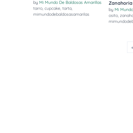
by
Mi Mundo De Baldosas Amarillas
Zanahoria
tarro
,
cupcake
,
tarta
,
by
Mi Mundo
mimundodebaldosasamarilas
osito
,
zanaho
mimundodeb