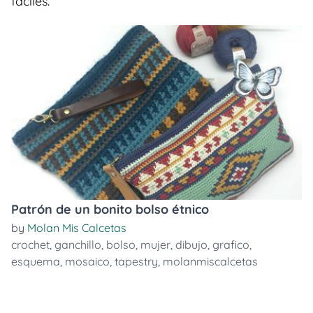
faciles.
Patrón de un bonito bolso étnico
by
Molan Mis Calcetas
crochet
,
ganchillo
,
bolso
,
mujer
,
dibujo
,
grafico
,
esquema
,
mosaico
,
tapestry
,
molanmiscalcetas