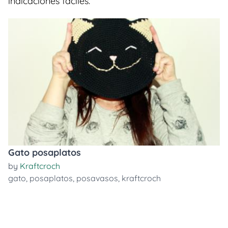
indicaciones faciles.
Gato posaplatos
by
Kraftcroch
gato
,
posaplatos
,
posavasos
,
kraftcroch