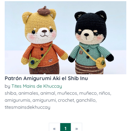
Patrón Amigurumi Aki el Shib Inu
by
Tites Mains de Khuccay
shiba
,
animales
,
animal
,
muñecos
,
muñeco
,
niños
,
amigurumis
,
amigurumi
,
crochet
,
ganchillo
,
titesmainsdekhuccay
«
1
»