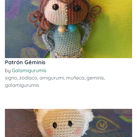
Patrón Géminis
by
Galamigurumis
signo
,
zodiaco
,
amigurumi
,
muñeca
,
geminis
,
galamigurumis