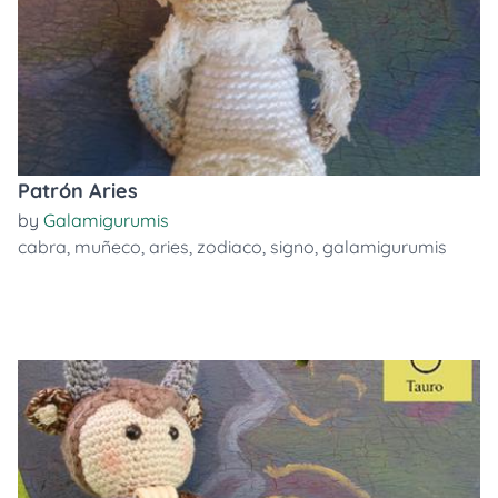
Patrón Aries
by
Galamigurumis
cabra
,
muñeco
,
aries
,
zodiaco
,
signo
,
galamigurumis