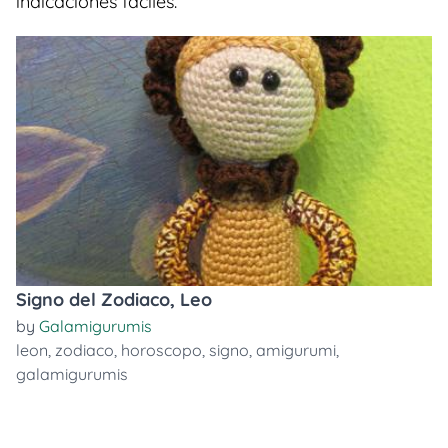
indicaciones faciles.
Signo del Zodiaco, Leo
by
Galamigurumis
leon
,
zodiaco
,
horoscopo
,
signo
,
amigurumi
,
galamigurumis