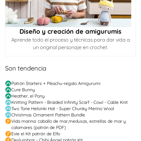
Diseño y creación de amigurumis
Aprende todo el proceso y técnicas para dar vida a
un original personaje en crochet.
Son tendencia
Patrón Starters + Pikachu-regalo Amigurumi
Cure Bunny
Heather, el Pony
Knitting Pattern - Braided Infinity Scarf - Cowl - Cable Knit
Two Tone Helsinki Hat - Super Chunky Merino Wool
Christmas Ornament Pattern Bundle
Vida marina: caballo de mar,medusas, estrellas de mar y
calamares (patrón de PDF)
Evie el Kit patrón de Elfo
Deslumbrar - Chibi Ángel patrón Kit