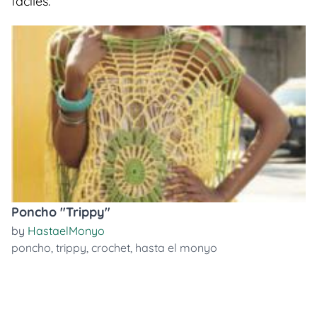
faciles.
Poncho "Trippy"
by
HastaelMonyo
poncho
,
trippy
,
crochet
,
hasta el monyo