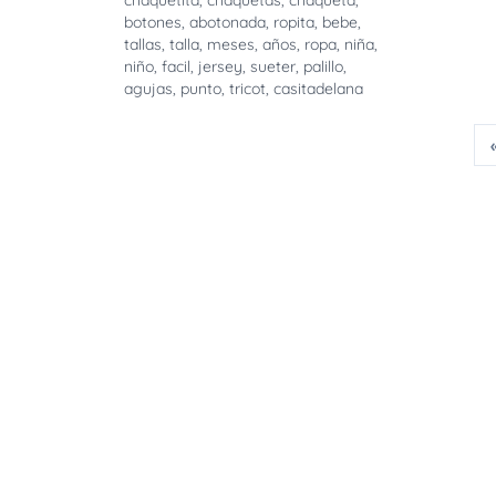
chaquetita
,
chaquetas
,
chaqueta
,
botones
,
abotonada
,
ropita
,
bebe
,
tallas
,
talla
,
meses
,
años
,
ropa
,
niña
,
niño
,
facil
,
jersey
,
sueter
,
palillo
,
agujas
,
punto
,
tricot
,
casitadelana