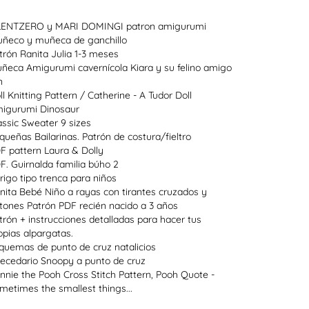
ENTZERO y MARI DOMINGI patron amigurumi
ñeco y muñeca de ganchillo
trón Ranita Julia 1-3 meses
ñeca Amigurumi cavernícola Kiara y su felino amigo
n
ll Knitting Pattern / Catherine - A Tudor Doll
igurumi Dinosaur
assic Sweater 9 sizes
queñas Bailarinas. Patrón de costura/fieltro
F pattern Laura & Dolly
F. Guirnalda familia búho 2
rigo tipo trenca para niños
nita Bebé Niño a rayas con tirantes cruzados y
tones Patrón PDF recién nacido a 3 años
trón + instrucciones detalladas para hacer tus
opias alpargatas.
quemas de punto de cruz natalicios
ecedario Snoopy a punto de cruz
nnie the Pooh Cross Stitch Pattern, Pooh Quote -
metimes the smallest things...