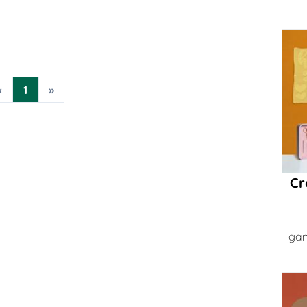
«
1
»
Cr
gan