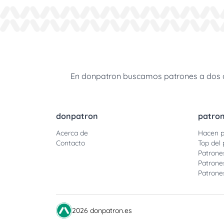
En donpatron buscamos patrones a dos agu
donpatron
patro
Acerca de
Hacen p
Contacto
Top del 
Patrone
Patrone
Patrone
2026 donpatron.es