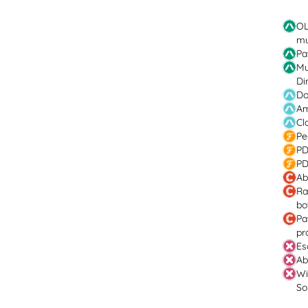
OL
mu
Pa
Mu
Di
Do
Am
Cl
Pe
PD
PD
Ab
Ra
bo
Pa
pr
Es
Ab
Wi
So