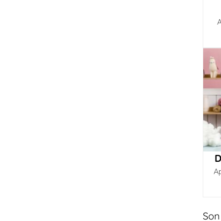
A
D
A
Son