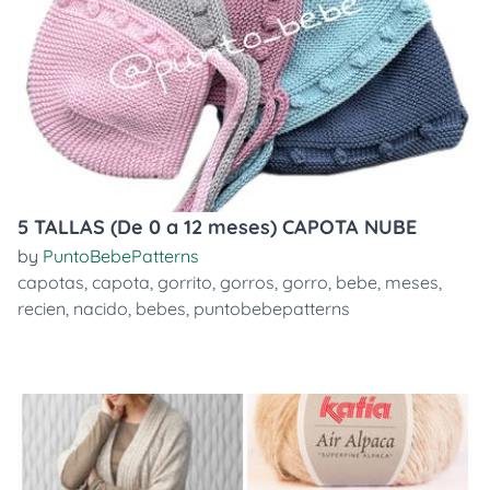
5 TALLAS (De 0 a 12 meses) CAPOTA NUBE
by
PuntoBebePatterns
capotas
,
capota
,
gorrito
,
gorros
,
gorro
,
bebe
,
meses
,
recien
,
nacido
,
bebes
,
puntobebepatterns