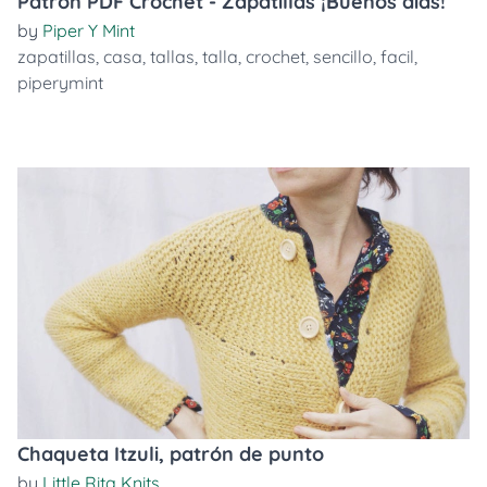
Patron PDF Crochet - Zapatillas ¡Buenos días!
by
Piper Y Mint
zapatillas
,
casa
,
tallas
,
talla
,
crochet
,
sencillo
,
facil
,
piperymint
Chaqueta Itzuli, patrón de punto
by
Little Rita Knits