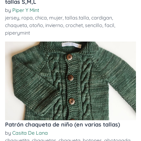
tallas S,M,L
by
Piper Y Mint
jersey
,
ropa
,
chica
,
mujer
,
tallas.talla
,
cardigan
,
chaqueta
,
otoño
,
invierno
,
crochet
,
sencillo
,
facil
,
piperymint
Patrón chaqueta de niño (en varias tallas)
by
Casita De Lana
chaquetita
,
chaquetas
,
chaqueta
,
botones
,
abotonada
,