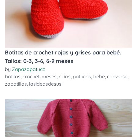
Botitas de crochet rojas y grises para bebé.
Tallas: 0-3, 3-6, 6-9 meses
by
Zapazapatuco
botitas
,
crochet
,
meses
,
niños
,
patucos
,
bebe
,
converse
,
zapatillas
,
lasideasdesusi