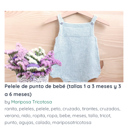
Pelele de punto de bebé (tallas 1 a 3 meses y 3
a 6 meses)
by
Mariposa Tricotosa
ranita
,
peleles
,
pelele
,
peto
,
cruzado
,
tirantes
,
cruzados
,
verano
,
nido
,
ropita
,
ropa
,
bebe
,
meses
,
talla
,
tricot
,
punto
,
agujas
,
calado
,
mariposatricotosa