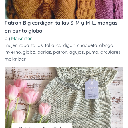
Patrón Big cardigan tallas S-M y M-L. mangas
en punto globo
by
Maiknitter
mujer
,
ropa
,
tallas
,
talla
,
cardigan
,
chaqueta
,
abrigo
,
invierno
,
globo
,
borlas
,
patron
,
agujas
,
punto
,
circulares
,
maiknitter