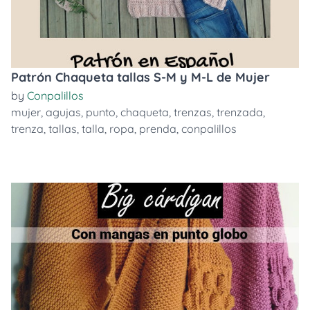
Patrón Chaqueta tallas S-M y M-L de Mujer
by
Conpalillos
mujer
,
agujas
,
punto
,
chaqueta
,
trenzas
,
trenzada
,
trenza
,
tallas
,
talla
,
ropa
,
prenda
,
conpalillos