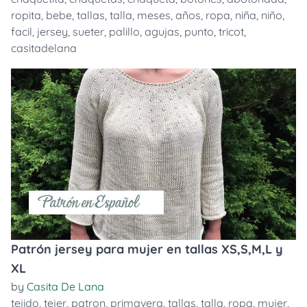
ropita
,
bebe
,
tallas
,
talla
,
meses
,
años
,
ropa
,
niña
,
niño
,
facil
,
jersey
,
sueter
,
palillo
,
agujas
,
punto
,
tricot
,
casitadelana
Patrón jersey para mujer en tallas XS,S,M,L y
XL
by
Casita De Lana
tejido
,
tejer
,
patron
,
primavera
,
tallas
,
talla
,
ropa
,
mujer
,