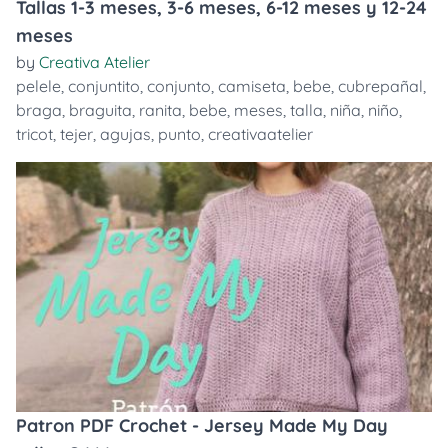
Tallas 1-3 meses, 3-6 meses, 6-12 meses y 12-24
meses
by
Creativa Atelier
pelele
,
conjuntito
,
conjunto
,
camiseta
,
bebe
,
cubrepañal
,
braga
,
braguita
,
ranita
,
bebe
,
meses
,
talla
,
niña
,
niño
,
tricot
,
tejer
,
agujas
,
punto
,
creativaatelier
Patron PDF Crochet - Jersey Made My Day