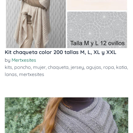
Kit chaqueta color 200 tallas M, L, XL y XXL
by
Mertxesites
kits
,
poncho
,
mujer
,
chaqueta
,
jersey
,
agujas
,
ropa
,
katia
,
lanas
,
mertxesites