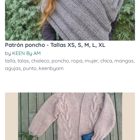
Patrón poncho - Tallas XS, S, M, L, XL
by
KEEN By AM
talla
,
talas
,
chaleco
,
poncho
,
ropa
,
mujer
,
chica
,
mangas
,
agujas
,
punto
,
keenbyam