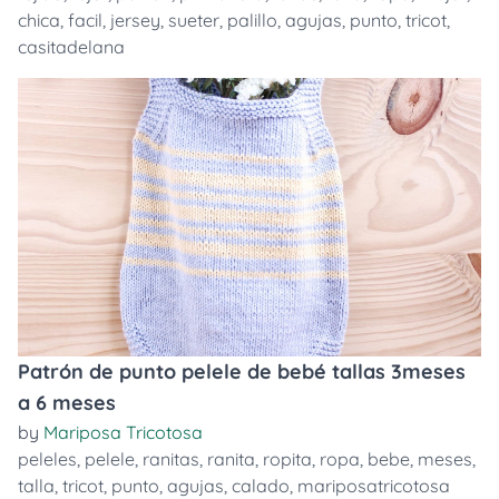
chica
,
facil
,
jersey
,
sueter
,
palillo
,
agujas
,
punto
,
tricot
,
casitadelana
Patrón de punto pelele de bebé tallas 3meses
a 6 meses
by
Mariposa Tricotosa
peleles
,
pelele
,
ranitas
,
ranita
,
ropita
,
ropa
,
bebe
,
meses
,
talla
,
tricot
,
punto
,
agujas
,
calado
,
mariposatricotosa