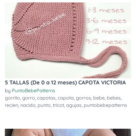
5 TALLAS (De 0 a 12 meses) CAPOTA VICTORIA
by
PuntoBebePatterns
gorrito
,
gorro
,
capotas
,
capota
,
gorros
,
bebe
,
bebes
,
recien
,
nacido
,
punto
,
tricot
,
agujas
,
puntobebepatterns