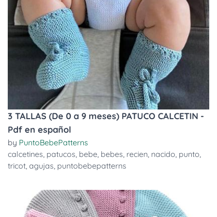
3 TALLAS (De 0 a 9 meses) PATUCO CALCETIN -
Pdf en español
by
PuntoBebePatterns
calcetines
,
patucos
,
bebe
,
bebes
,
recien
,
nacido
,
punto
,
tricot
,
agujas
,
puntobebepatterns