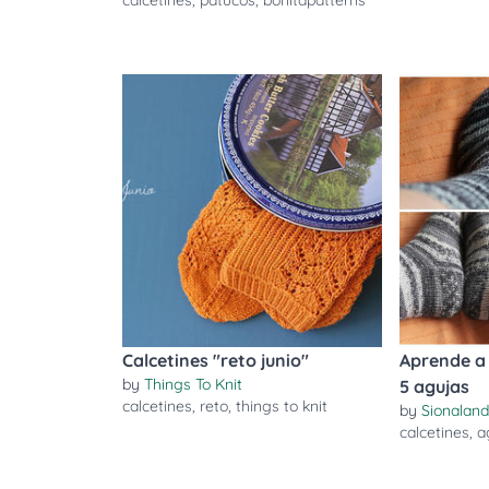
calcetines
,
patucos
,
bonitapatterns
Calcetines "reto junio"
Aprende a 
by
Things To Knit
5 agujas
calcetines
,
reto
,
things to knit
by
Sionalan
calcetines
,
a