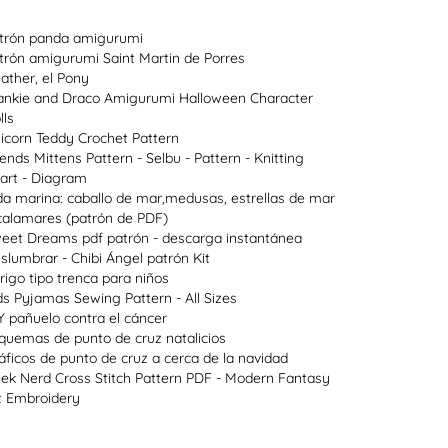
trón panda amigurumi
trón amigurumi Saint Martin de Porres
ather, el Pony
ankie and Draco Amigurumi Halloween Character
lls
icorn Teddy Crochet Pattern
lends Mittens Pattern - Selbu - Pattern - Knitting
art - Diagram
da marina: caballo de mar,medusas, estrellas de mar
calamares (patrón de PDF)
eet Dreams pdf patrón - descarga instantánea
slumbrar - Chibi Ángel patrón Kit
rigo tipo trenca para niños
ds Pyjamas Sewing Pattern - All Sizes
Y pañuelo contra el cáncer
quemas de punto de cruz natalicios
áficos de punto de cruz a cerca de la navidad
ek Nerd Cross Stitch Pattern PDF - Modern Fantasy
t Embroidery