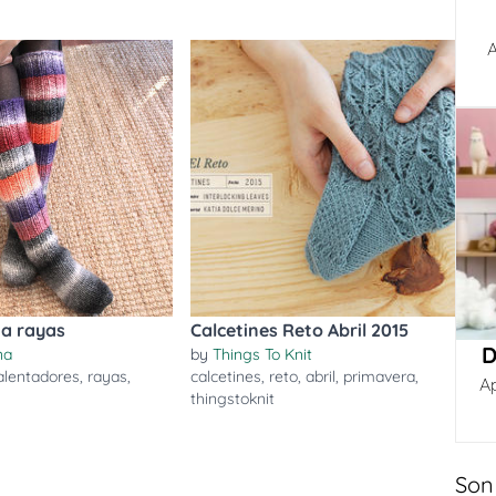
A
 a rayas
Calcetines Reto Abril 2015
D
na
by
Things To Knit
alentadores
,
rayas
,
calcetines
,
reto
,
abril
,
primavera
,
A
thingstoknit
Son