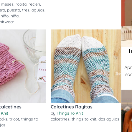
,
meses
,
ropita
,
recien
,
era
,
puesta
,
tres
,
agujas
,
,
niño
,
niña
,
nitwear
I
Apr
sor
calcetines
Calcetines Rayitas
 Knit
by
Things To Knit
ocks
,
tricot
,
things to
calcetines
,
things to knit
,
dos agujas
jas