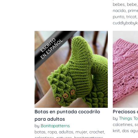
bebes
,
bebe
nacido
,
prim
punto
,
tricot
cuddlybabyk
Botas en puntada cocodrilo
Preciosos 
by
Things To
para adultos
calcetines
,
s
by
Bonitapatterns
knit
,
dos agu
botas
,
ropa
,
adultos
,
mujer
,
crochet
,