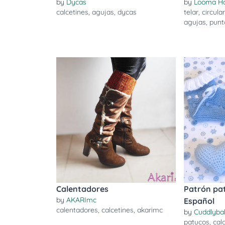
by
Dycas
by
Looma H
calcetines
,
agujas
,
dycas
telar
,
circula
agujas
,
punt
Calentadores
Patrón pa
by
AKARImc
Español
calentadores
,
calcetines
,
akarimc
by
Cuddlyba
patucos
,
cal