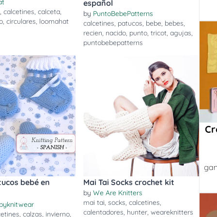
at
español
r
,
calcetines
,
calceta
,
by
PuntoBebePatterns
o
,
circulares
,
loomahat
calcetines
,
patucos
,
bebe
,
bebes
,
recien
,
nacido
,
punto
,
tricot
,
agujas
,
puntobebepatterns
Cr
gan
tucos bebé en
Mai Tai Socks crochet kit
by
We Are Knitters
mai tai
,
socks
,
calcetines
,
byknitwear
calentadores
,
hunter
,
weareknitters
cetines
,
calzas
,
invierno
,