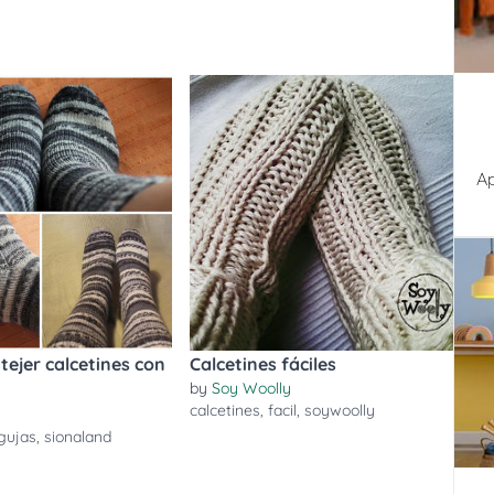
Ap
tejer calcetines con
Calcetines fáciles
by
Soy Woolly
calcetines
,
facil
,
soywoolly
d
gujas
,
sionaland