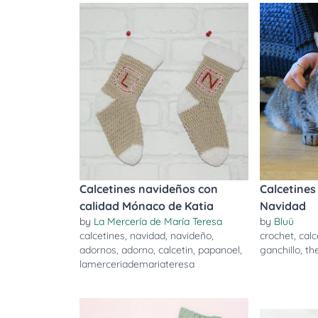
Calcetines navideños con
Calcetines
calidad Mónaco de Katia
Navidad
by
La Mercería de María Teresa
by
Bluü
calcetines
,
navidad
,
navideño
,
crochet
,
calc
adornos
,
adorno
,
calcetin
,
papanoel
,
ganchillo
,
th
lamerceriademariateresa