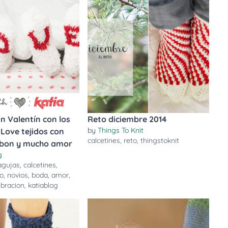
n Valentín con los
Reto diciembre 2014
by
Things To Knit
 Love tejidos con
calcetines
,
reto
,
thingstoknit
bon y mucho amor
g
agujas
,
calcetines
,
lo
,
novios
,
boda
,
amor
,
ebracion
,
katiablog