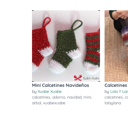
Mini Calcetines Navideños
Calcetines
by
Xuabe Xuabe
by
Lola Y La
calcetines
,
adorno
,
navidad
,
mini
,
calcetines
,
c
arbol
,
xuabexuabe
lolaylana