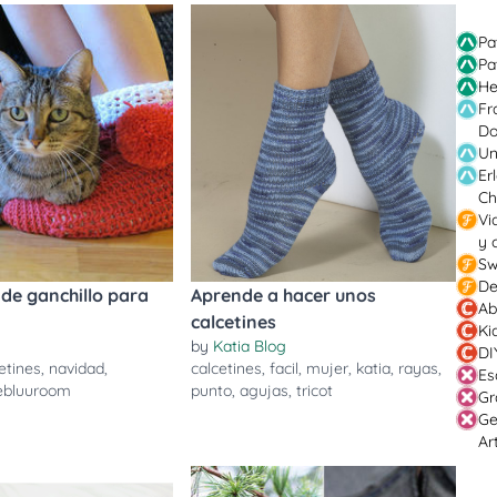
Pa
Pa
He
Fr
Do
Un
Er
Ch
Vi
y 
Sw
De
 de ganchillo para
Aprende a hacer unos
Ab
calcetines
Ki
by
Katia Blog
DI
etines
,
navidad
,
calcetines
,
facil
,
mujer
,
katia
,
rayas
,
Es
ebluuroom
punto
,
agujas
,
tricot
Gr
Ge
Ar