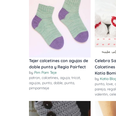
Tejer calcetines con agujas de
Celebra Sa
doble punta y Regia Pairfect
Calcetines
by
Pim Pam Teje
Katia Bom
patron
,
calcetines
,
aguja
,
tricot
,
by
Katia Blo
agujas
,
punto
,
doble
,
punta
,
punto
,
love
,
pimpamteje
pareja
,
rega
valentin
,
cel