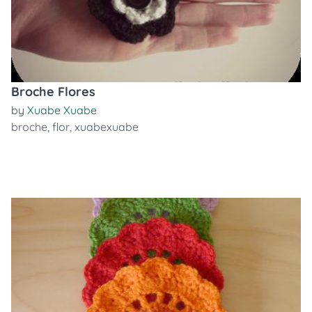
Broche Flores
by
Xuabe Xuabe
broche
,
flor
,
xuabexuabe