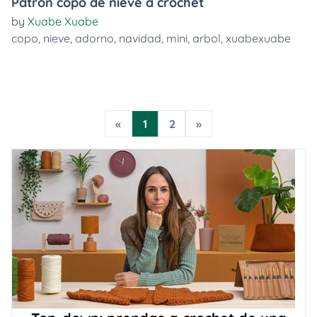
Patrón copo de nieve a crochet
by
Xuabe Xuabe
copo
,
nieve
,
adorno
,
navidad
,
mini
,
arbol
,
xuabexuabe
«
1
2
»