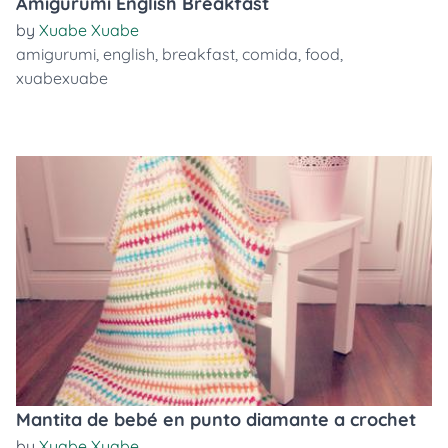
Amigurumi English Breakfast
by
Xuabe Xuabe
amigurumi
,
english
,
breakfast
,
comida
,
food
,
xuabexuabe
Mantita de bebé en punto diamante a crochet
by
Xuabe Xuabe