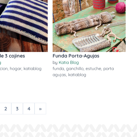
e 3 cojines
Funda Porta-Agujas
g
by
Katia Blog
cion
,
hogar
,
katiablog
funda
,
ganchillo
,
estuche
,
porta
agujas
,
katiablog
2
3
4
»