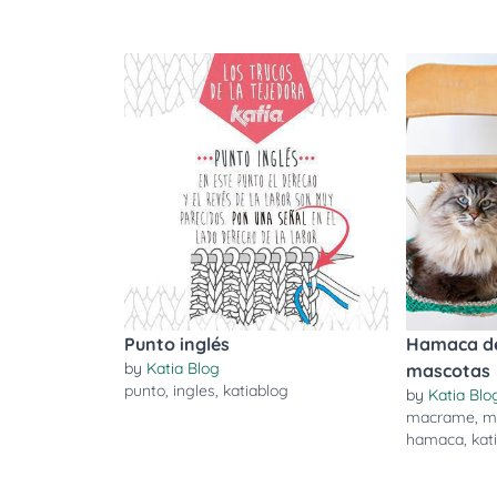
Punto inglés
Hamaca d
by
Katia Blog
mascotas
punto
,
ingles
,
katiablog
by
Katia Blo
macrame
,
m
hamaca
,
kat