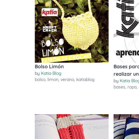
Bolso Limón
Bases par
by
Katia Blog
realizar u
bolso
,
limon
,
verano
,
katiablog
by
Katia Blo
bases
,
ropa
,