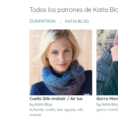
Todos los patrones de
Katia Bl
DONPATRON
KATIA BLOG
Cuello Silk-mohair / Air lux
Gorro Mon
by
Katia Blog
by
Katia Blo
bufanda
,
cuello
,
dos agujas
,
silk
,
gorro
,
montb
mohair