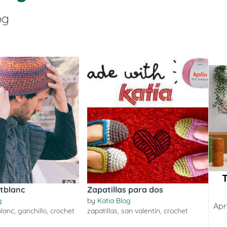
og
tblanc
Zapatillas para dos
g
by
Katia Blog
Apr
lanc
,
ganchillo
,
crochet
zapatillas
,
san valentín
,
crochet