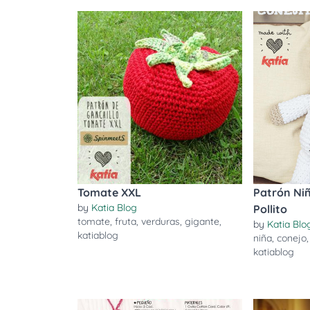
Tomate XXL
Patrón Niñ
by
Katia Blog
Pollito
tomate
,
fruta
,
verduras
,
gigante
,
by
Katia Blo
katiablog
niña
,
conejo
katiablog