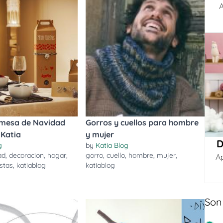
A
 mesa de Navidad
Gorros y cuellos para hombre
 Katia
y mujer
D
g
by
Katia Blog
ad
,
decoracion
,
hogar
,
gorro
,
cuello
,
hombre
,
mujer
,
A
estas
,
katiablog
katiablog
Son