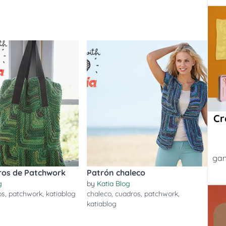
Cr
gan
ros de Patchwork
Patrón chaleco
g
by
Katia Blog
os
,
patchwork
,
katiablog
chaleco
,
cuadros
,
patchwork
,
katiablog