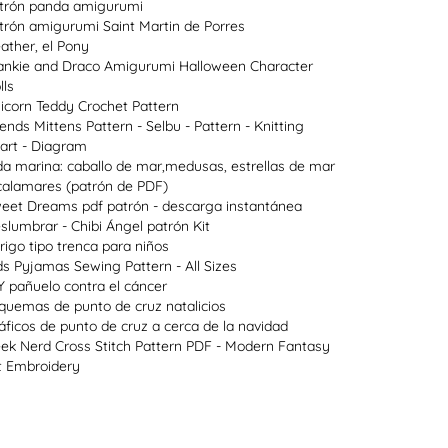
trón panda amigurumi
trón amigurumi Saint Martin de Porres
ather, el Pony
ankie and Draco Amigurumi Halloween Character
lls
icorn Teddy Crochet Pattern
lends Mittens Pattern - Selbu - Pattern - Knitting
art - Diagram
da marina: caballo de mar,medusas, estrellas de mar
calamares (patrón de PDF)
eet Dreams pdf patrón - descarga instantánea
slumbrar - Chibi Ángel patrón Kit
rigo tipo trenca para niños
ds Pyjamas Sewing Pattern - All Sizes
Y pañuelo contra el cáncer
quemas de punto de cruz natalicios
áficos de punto de cruz a cerca de la navidad
ek Nerd Cross Stitch Pattern PDF - Modern Fantasy
t Embroidery