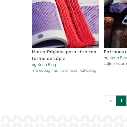
Marca-Páginas para libro con
Patrones d
by
Katia Blo
forma de Lápiz
cojin
,
decora
by
Katia Blog
marcapaginas
,
libro
,
lapiz
,
katiablog
«
1