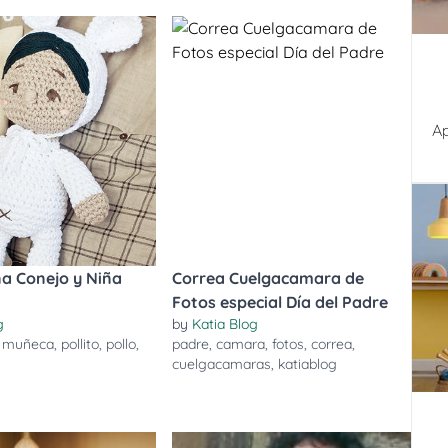
Ap
a Conejo y Niña
Correa Cuelgacamara de
Fotos especial Día del Padre
g
by
Katia Blog
,
muñeca
,
pollito
,
pollo
,
padre
,
camara
,
fotos
,
correa
,
cuelgacamaras
,
katiablog