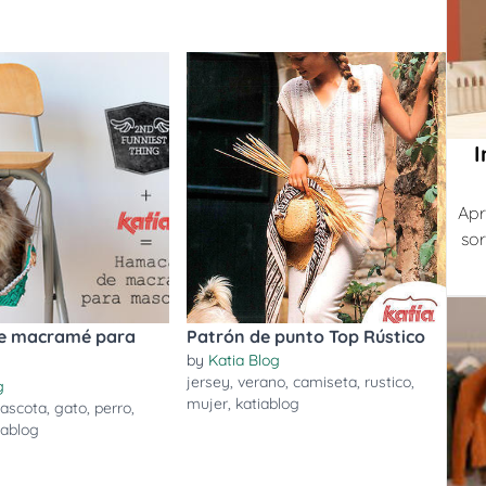
I
Apr
sor
e macramé para
Patrón de punto Top Rústico
by
Katia Blog
jersey
,
verano
,
camiseta
,
rustico
,
g
mujer
,
katiablog
ascota
,
gato
,
perro
,
iablog