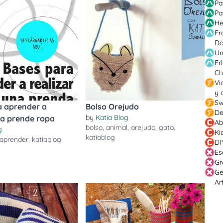
Pa
Pa
He
Fr
Do
Un
Er
Ch
Vi
y 
Sw
a aprender a
Bolso Orejudo
De
by
Katia Blog
na prende ropa
Ab
bolso
,
animal
,
orejudo
,
gato
,
g
Ki
katiablog
aprender
,
katiablog
DI
Es
Gr
Ge
Ar