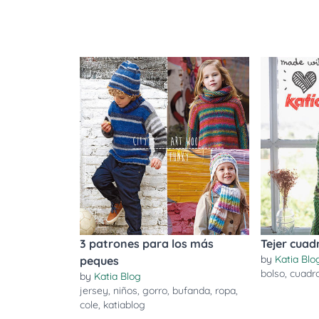
3 patrones para los más
Tejer cuad
by
Katia Blo
peques
bolso
,
cuadr
by
Katia Blog
jersey
,
niños
,
gorro
,
bufanda
,
ropa
,
cole
,
katiablog