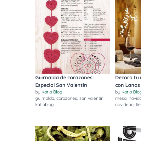
Guirnalda de corazones:
Decora tu
Especial San Valentín
con Lanas
by
Katia Blog
by
Katia Blo
guirnalda
,
corazones
,
san valentin
,
mesa
,
navid
katiablog
navideño
,
fi