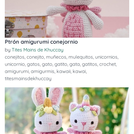
Ptrón amigurumi conejornio
by
Tites Mains de Khuccay
conejitos
,
conejito
,
muñecos
,
mulequitos
,
unicornios
,
unicornio
,
gatos
,
gato
,
gatito
,
gata
,
gatitos
,
crochet
,
amigurumi
,
amigurmis
,
kawaii
,
kawai
,
titesmainsdekhuccay