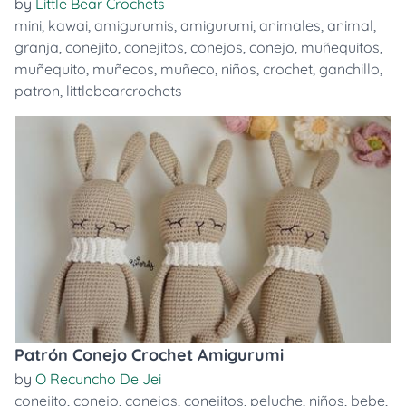
by
Little Bear Crochets
mini
,
kawai
,
amigurumis
,
amigurumi
,
animales
,
animal
,
granja
,
conejito
,
conejitos
,
conejos
,
conejo
,
muñequitos
,
muñequito
,
muñecos
,
muñeco
,
niños
,
crochet
,
ganchillo
,
patron
,
littlebearcrochets
Patrón Conejo Crochet Amigurumi
by
O Recuncho De Jei
conejito
,
conejo
,
conejos
,
conejitos
,
peluche
,
niños
,
bebe
,