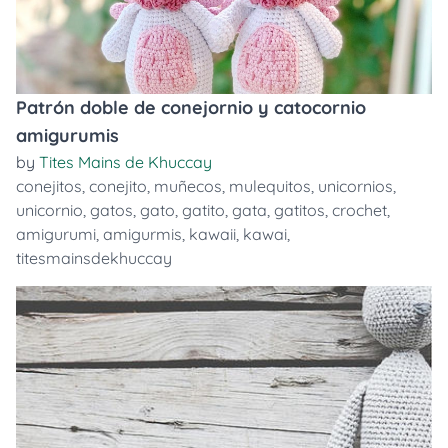
Patrón doble de conejornio y catocornio
amigurumis
by
Tites Mains de Khuccay
conejitos
,
conejito
,
muñecos
,
mulequitos
,
unicornios
,
unicornio
,
gatos
,
gato
,
gatito
,
gata
,
gatitos
,
crochet
,
amigurumi
,
amigurmis
,
kawaii
,
kawai
,
titesmainsdekhuccay