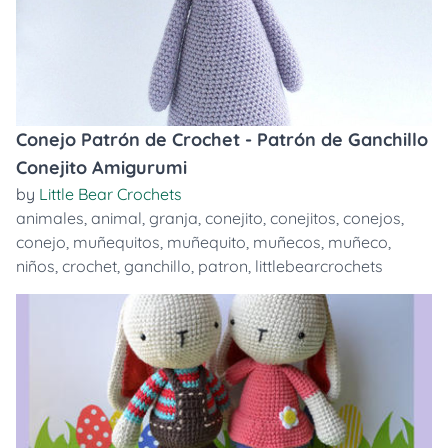
Conejo Patrón de Crochet - Patrón de Ganchillo
Conejito Amigurumi
by
Little Bear Crochets
animales
,
animal
,
granja
,
conejito
,
conejitos
,
conejos
,
conejo
,
muñequitos
,
muñequito
,
muñecos
,
muñeco
,
niños
,
crochet
,
ganchillo
,
patron
,
littlebearcrochets