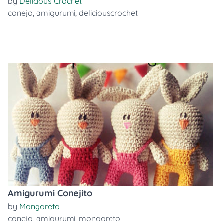
by
Delicious Crochet
conejo
,
amigurumi
,
deliciouscrochet
Amigurumi Conejito
by
Mongoreto
conejo
,
amigurumi
,
mongoreto