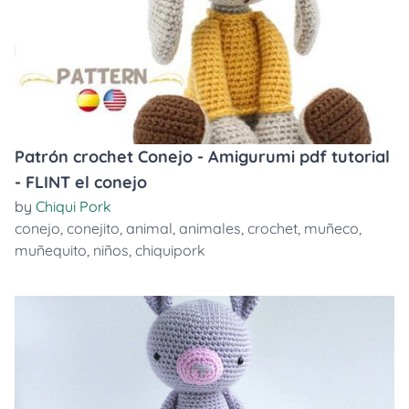
Patrón crochet Conejo - Amigurumi pdf tutorial
- FLINT el conejo
by
Chiqui Pork
conejo
,
conejito
,
animal
,
animales
,
crochet
,
muñeco
,
muñequito
,
niños
,
chiquipork