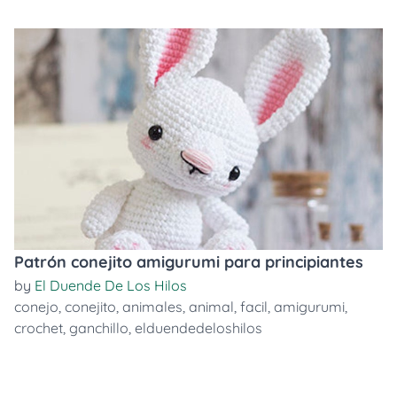
Patrón conejito amigurumi para principiantes
by
El Duende De Los Hilos
conejo
,
conejito
,
animales
,
animal
,
facil
,
amigurumi
,
crochet
,
ganchillo
,
elduendedeloshilos