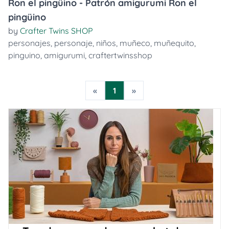
Ron el pingüino - Patrón amigurumi Ron el
pingüino
by
Crafter Twins SHOP
personajes
,
personaje
,
niños
,
muñeco
,
muñequito
,
pinguino
,
amigurumi
,
craftertwinsshop
«
1
»