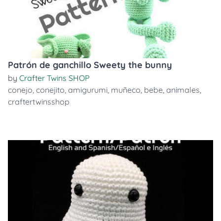
Patrón de ganchillo Sweety the bunny
by
Crafter Twins SHOP
conejo
,
conejito
,
amigurumi
,
muñeco
,
bebe
,
animales
,
craftertwinsshop