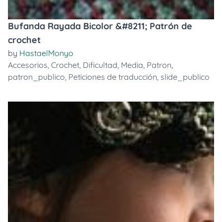
Bufanda Rayada Bicolor &#8211; Patrón de
crochet
by
HastaelMonyo
Accesorios
,
Crochet
,
Dificultad
,
Media
,
Patron
,
patron_publico
,
Peticiones de traducción
,
slide_publico