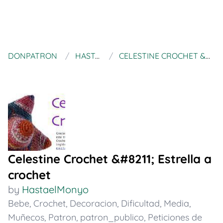
DONPATRON
HASTAELMONYO
CELESTINE CROCHET &#8211; ESTRELLA A CROCHET
Celestine Crochet &#8211; Estrella a
crochet
by
HastaelMonyo
Bebe
,
Crochet
,
Decoracion
,
Dificultad
,
Media
,
Muñecos
,
Patron
,
patron_publico
,
Peticiones de