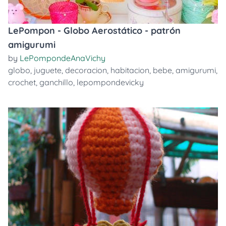
LePompon - Globo Aerostático - patrón
amigurumi
by
LePompondeAnaVichy
globo
,
juguete
,
decoracion
,
habitacion
,
bebe
,
amigurumi
,
crochet
,
ganchillo
,
lepompondevicky