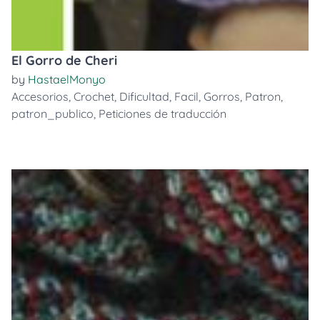
El Gorro de Cheri
by
HastaelMonyo
Accesorios
,
Crochet
,
Dificultad
,
Facil
,
Gorros
,
Patron
,
patron_publico
,
Peticiones de traducción