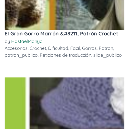
El Gran Gorro Marrón &#8211; Patrón Crochet
by
HastaelMonyo
Accesorios
,
Crochet
,
Dificultad
,
Facil
,
Gorros
,
Patron
,
patron_publico
,
Peticiones de traducción
,
slide_publico