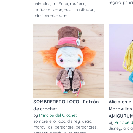
regalo
,
princ
animales
,
muñeco
,
muñeca
,
muñqcos
,
bebe
,
ecor
,
habitación
,
principedelcrochet
SOMBRERERO LOCO | Patrón
Alicia en e
de crochet
Maravillas
by
Príncipe del Crochet
AMIGURUM
sombrerero
,
loco
,
disney
,
alicia
,
by
Príncipe 
maravillas
,
personaje
,
personajes
,
disney
,
alicia