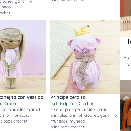
principedelcrochet
crochet
,
ganchillo
,
uñeco
,
rochet
I
Apr
sor
conejita con vestido
Príncipe cerdito
del Crochet
by
Príncipe del Crochet
tido
,
animales
,
animal
,
corona
,
principe
,
cerdito
,
cerdo
,
hillo
,
muñecos
,
animales
,
animal
,
crochet
,
ganchillo
,
ncipedelcrochet
muñecos
,
muñeco
,
principedelcrochet