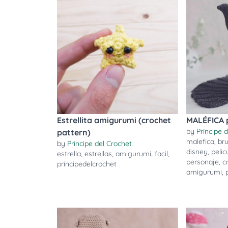
Estrellita amigurumi (crochet
MALÉFICA 
by
Príncipe 
pattern)
malefica
,
br
by
Príncipe del Crochet
disney
,
pelic
estrella
,
estrellas
,
amigurumi
,
facil
,
personaje
,
c
principedelcrochet
amigurumi
,