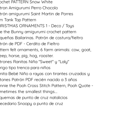
ochet PATTERN Snow White
tron Amigurumi Perro Chocolo
trón amigurumi Saint Martin de Porres
im Tank Top Pattern
RISTMAS ORNAMENTS 1 - Deco / Toys
e the Bunny amigurumi crochet pattern
queñas Bailarinas. Patrón de costura/fieltro
trón de PDF - Cerdito de Fieltro
ttern felt ornaments, 6 farm animals: cow, goat,
eep, horse, pig, hog, rooster.
trones Ranitas Niña "Sweet" y "Laly"
rigo tipo trenca para niños
nita Bebé Niño a rayas con tirantes cruzados y
tones Patrón PDF recién nacido a 3 años
nnie the Pooh Cross Stitch Pattern, Pooh Quote -
metimes the smallest things...
quemas de punto de cruz natalicios
ecedario Snoopy a punto de cruz