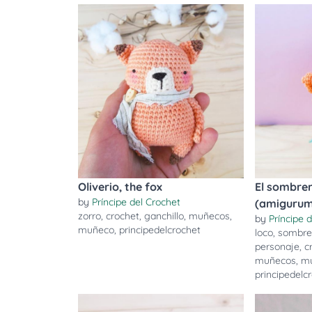
Oliverio, the fox
El sombrer
by
Príncipe del Crochet
(amigurum
zorro
,
crochet
,
ganchillo
,
muñecos
,
by
Príncipe 
muñeco
,
principedelcrochet
loco
,
sombre
personaje
,
c
muñecos
,
m
principedelc