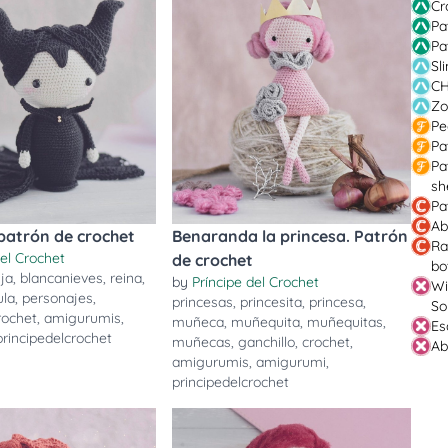
Cr
Pa
Pa
Sl
CH
Zo
Pe
Pa
Pa
sh
Pa
Ab
patrón de crochet
Benaranda la princesa. Patrón
Ra
del Crochet
de crochet
bo
uja
,
blancanieves
,
reina
,
by
Príncipe del Crochet
Wi
ula
,
personajes
,
princesas
,
princesita
,
princesa
,
So
rochet
,
amigurumis
,
muñeca
,
muñequita
,
muñequitas
,
Es
principedelcrochet
muñecas
,
ganchillo
,
crochet
,
Ab
amigurumis
,
amigurumi
,
principedelcrochet