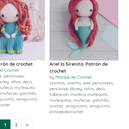
rón de crochet
Ariel la Sirenita. Patrón de
del Crochet
crochet
e
,
personajes
,
by
Príncipe del Crochet
isney
,
niños
,
deco
,
sirenitas
,
sirenita
,
ariel
,
personajes
,
uñeca
,
muñequita
,
personaje
,
disney
,
niños
,
deco
,
,
muñecas
,
ganchillo
,
habitación
,
muñeca
,
muñequita
,
gurumis
,
amigurumi
,
muñequitas
,
muñecas
,
ganchillo
,
rochet
crochet
,
amigurumis
,
amigurumi
,
principedelcrochet
1
2
»