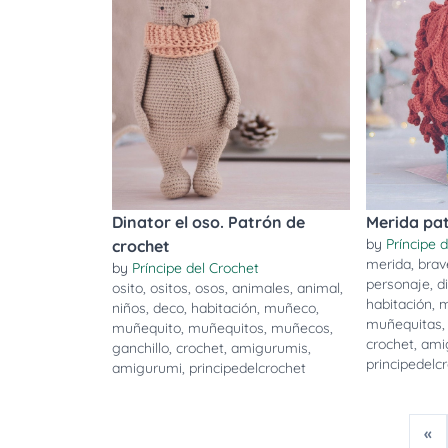
Dinator el oso. Patrón de
Merida pat
by
Príncipe 
crochet
merida
,
brav
by
Príncipe del Crochet
personaje
,
d
osito
,
ositos
,
osos
,
animales
,
animal
,
habitación
,
m
niños
,
deco
,
habitación
,
muñeco
,
muñequitas
muñequito
,
muñequitos
,
muñecos
,
crochet
,
ami
ganchillo
,
crochet
,
amigurumis
,
principedelc
amigurumi
,
principedelcrochet
«