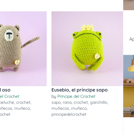
Ap
l oso
Eusebio, el príncipe sapo
del Crochet
by
Príncipe del Crochet
peluche
,
crochet
,
sapo
,
rana
,
crochet
,
ganchillo
,
ñecos
,
muñeco
,
muñecos
,
muñeco
,
rochet
principedelcrochet