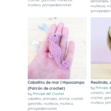
crochet
,
ganchillo
,
muñecos
,
personajes
,
muñeco
,
principedelcrochet
muñecos
,
m
principedelc
Caballito de mar | Hipocampo
Reolinda, 
by
Príncipe 
(Patrón de crochet)
conejito
,
ves
by
Príncipe del Crochet
crochet
,
ganc
caballito
,
animales
,
animal
,
crochet
,
muñeco
,
pri
ganchillo
,
muñecos
,
muñeco
,
principedelcrochet