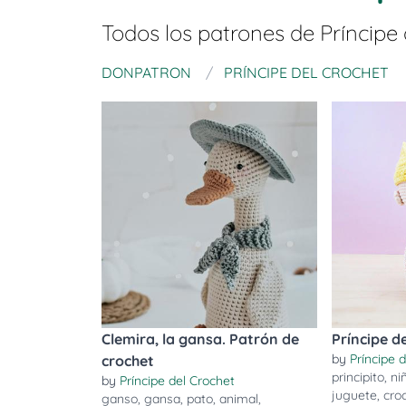
Todos los patrones de
Príncipe
DONPATRON
PRÍNCIPE DEL CROCHET
Clemira, la gansa. Patrón de
Príncipe d
by
Príncipe 
crochet
principito
,
ni
by
Príncipe del Crochet
juguete
,
cro
ganso
,
gansa
,
pato
,
animal
,