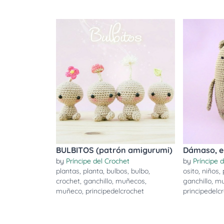
BULBITOS (patrón amigurumi)
Dámaso, e
by
Príncipe del Crochet
by
Príncipe 
plantas
,
planta
,
bulbos
,
bulbo
,
osito
,
niños
,
crochet
,
ganchillo
,
muñecos
,
ganchillo
,
mu
muñeco
,
principedelcrochet
principedelc