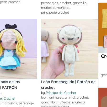
ipedelcrochet
personajes
,
crochet
,
ganchillo
,
muñecas
,
muñeca
,
principedelcrochet
Cr
gan
l país de las
León Ermenegildo | Patrón de
 | PATRÓN
crochet
by
Príncipe del Crochet
I
leon
,
animales
,
animal
,
crochet
,
del Crochet
ganchillo
,
muñecos
,
muñeco
,
,
maravillas
,
personaje
,