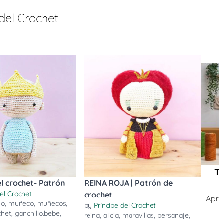
 del Crochet
el crochet- Patrón
REINA ROJA | Patrón de
del Crochet
crochet
Apr
ño
,
muñeco
,
muñecos
,
by
Príncipe del Crochet
chet
,
ganchillo.bebe
,
reina
,
alicia
,
maravillas
,
personaje
,