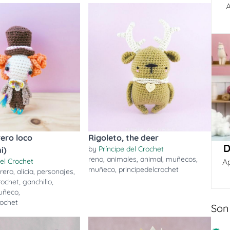
A
ero loco
Rigoleto, the deer
D
by
Príncipe del Crochet
i)
reno
,
animales
,
animal
,
muñecos
,
del Crochet
A
muñeco
,
principedelcrochet
rero
,
alicia
,
personajes
,
rochet
,
ganchillo
,
uñeco
,
rochet
Son