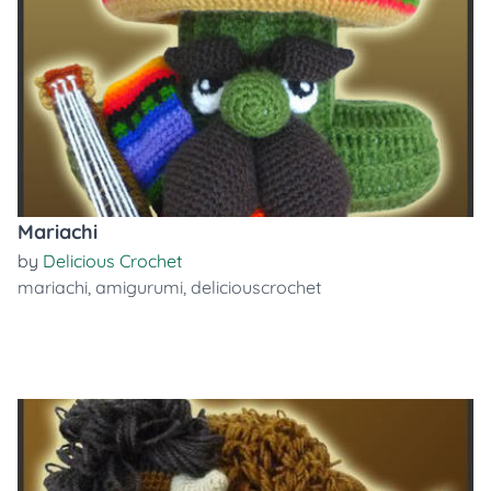
Mariachi
by
Delicious Crochet
mariachi
,
amigurumi
,
deliciouscrochet