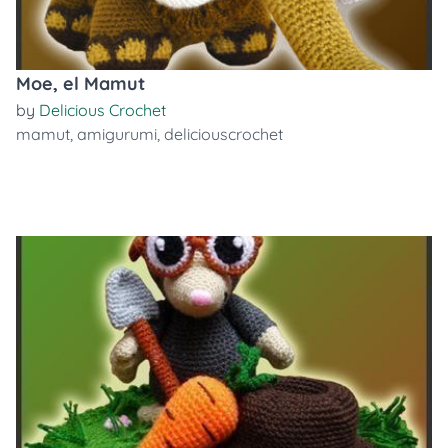
Moe, el Mamut
by
Delicious Crochet
mamut
,
amigurumi
,
deliciouscrochet