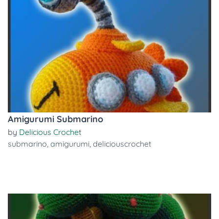
Amigurumi Submarino
by
Delicious Crochet
submarino
,
amigurumi
,
deliciouscrochet