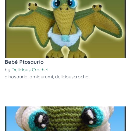
Bebé Ptosaurio
by
Delicious Crochet
dinosaurio
,
amigurumi
,
deliciouscrochet