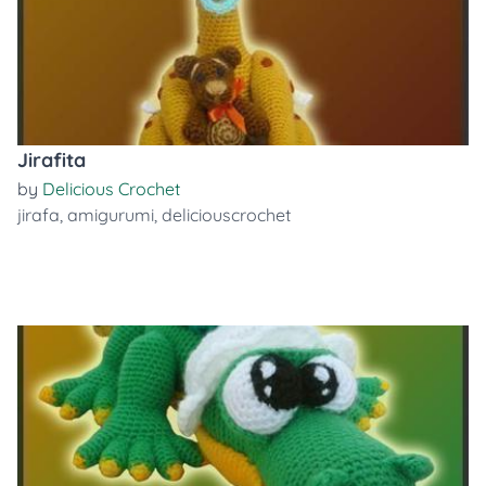
Jirafita
by
Delicious Crochet
jirafa
,
amigurumi
,
deliciouscrochet