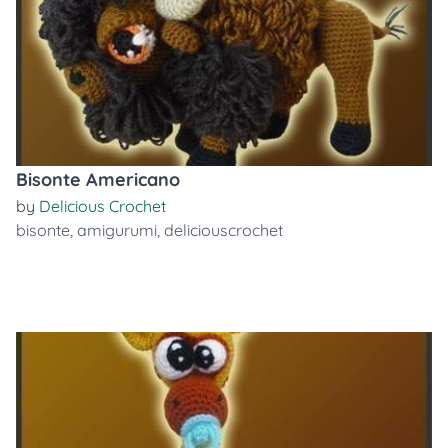
Bisonte Americano
by
Delicious Crochet
bisonte
,
amigurumi
,
deliciouscrochet