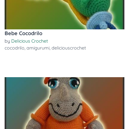
Bebe Cocodrilo
by
Delicious Crochet
cocodrilo
,
amigurumi
,
deliciouscrochet