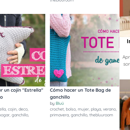
thebluuroom
I
Apr
sor
 un cojín "Estrella"
Cómo hacer un Tote Bag de
lo
ganchillo
by
Bluü
ella
,
cojin
,
deco
,
crochet
,
bolso
,
mujer
,
playa
,
verano
,
hogar
,
ganchillo
,
primavera
,
ganchillo
,
thebluuroom
m