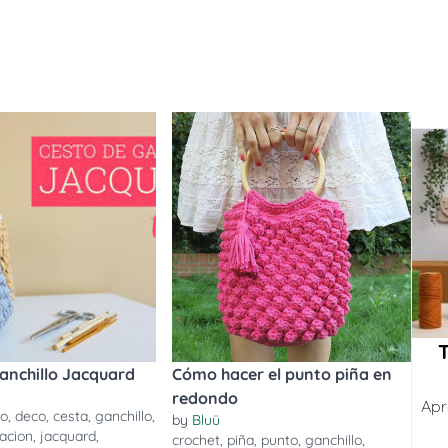
anchillo Jacquard
Cómo hacer el punto piña en
redondo
Apr
to
,
deco
,
cesta
,
ganchillo
,
by
Bluü
acion
,
jacquard
,
crochet
,
piña
,
punto
,
ganchillo
,