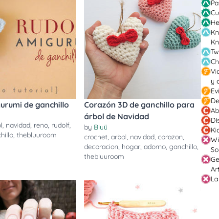
Pa
Cu
He
Kn
Kn
Tw
Ch
Vi
y 
Ev
De
urumi de ganchillo
Corazón 3D de ganchillo para
Ab
árbol de Navidad
Di
l
,
navidad
,
reno
,
rudolf
,
by
Bluü
Ki
hillo
,
thebluuroom
crochet
,
arbol
,
navidad
,
corazon
,
Wi
decoracion
,
hogar
,
adorno
,
ganchillo
,
So
thebluuroom
Ge
Ar
La