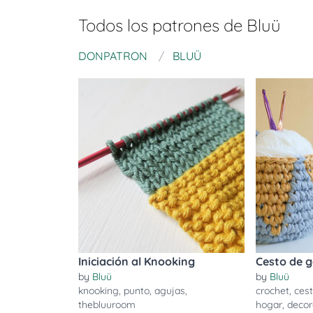
Todos los patrones de
Bluü
DONPATRON
BLUÜ
Iniciación al Knooking
Cesto de g
by
Bluü
by
Bluü
knooking
,
punto
,
agujas
,
crochet
,
ces
thebluuroom
hogar
,
decor