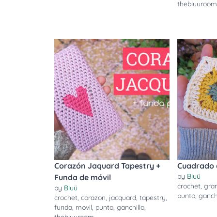
thebluuroo
Corazón Jaquard Tapestry +
Cuadrado d
by
Bluü
Funda de móvil
crochet
,
gra
by
Bluü
punto
,
ganch
crochet
,
corazon
,
jacquard
,
tapestry
,
funda
,
movil
,
punto
,
ganchillo
,