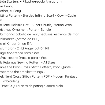
trón Starters + Pikachu-regalo Amigurumi
re Bunny
ather, el Pony
itting Pattern - Braided Infinity Scarf - Cowl - Cable
it
o Tone Helsinki Hat - Super Chunky Merino Wool
ristmas Ornament Pattern Bundle
da marina: caballo de mar,medusas, estrellas de mar
calamares (patrón de PDF)
ie el Kit patrón de Elfo
slumbrar - Chibi Ángel patrón Kit
rigo tipo trenca para niños
sfraz casero Dracula para niños
ds Pyjamas Sewing Pattern - All Sizes
nnie the Pooh Cross Stitch Pattern, Pooh Quote -
metimes the smallest things...
ek Nerd Cross Stitch Pattern PDF - Modern Fantasy
t Embroidery
 Dmc City: La pista de patinaje sobre hielo