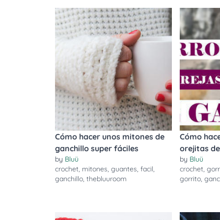
Cómo hacer unos mitones de
Cómo hace
ganchillo super fáciles
orejitas d
by
Bluü
by
Bluü
crochet
,
mitones
,
guantes
,
facil
,
crochet
,
gor
ganchillo
,
thebluuroom
gorrito
,
ganch