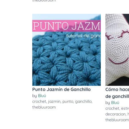
thebluuroom
Punto Jazmín de Ganchillo
Cómo hacer
by
Bluü
de ganchil
crochet
,
jazmin
,
punto
,
ganchillo
,
by
Bluü
thebluuroom
crochet
,
estr
decoracion
,
thebluuroo