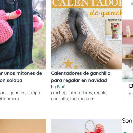
A
r unos mitones de
Calentadores de ganchillo
con solapa
para regalar en navidad
D
by
Bluü
ones
,
guantes
,
solapa
,
crochet
,
calentadores
,
regalo
,
A
ebluuroom
ganchillo
,
thebluuroom
Son