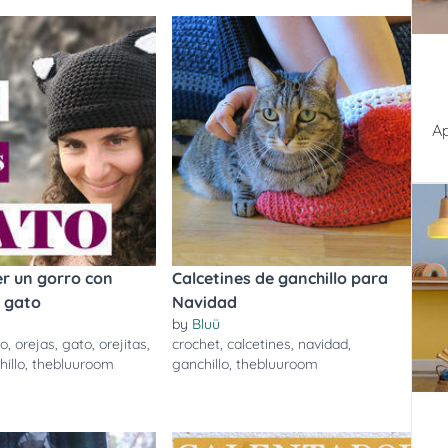
Ap
r un gorro con
Calcetines de ganchillo para
e gato
Navidad
by
Bluü
ro
,
orejas
,
gato
,
orejitas
,
crochet
,
calcetines
,
navidad
,
illo
,
thebluuroom
ganchillo
,
thebluuroom