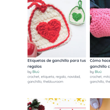
Etiquetas de ganchillo para tus
Cómo hace
regalos
ganchillo 
by
Bluü
by
Bluü
crochet
,
etiqueta
,
regalo
,
navidad
,
crochet
,
mit
ganchillo
,
thebluuroom
ganchillo
,
th