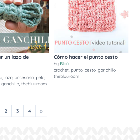
r un lazo de
Cómo hacer el punto cesto
by
Bluü
crochet
,
punto
,
cesto
,
ganchillo
,
thebluuroom
to
,
lazo
,
accesorio
,
pelo
,
,
ganchillo
,
thebluuroom
2
3
4
»