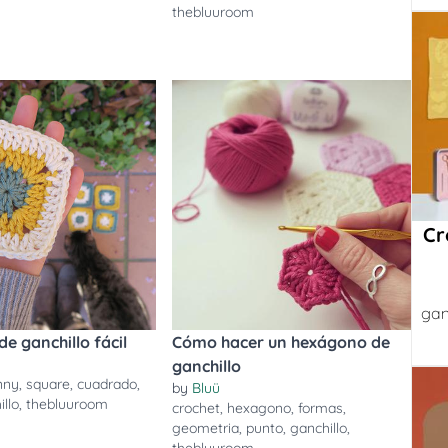
m
thebluuroom
Cr
gan
e ganchillo fácil
Cómo hacer un hexágono de
ganchillo
nny
,
square
,
cuadrado
,
by
Bluü
illo
,
thebluuroom
crochet
,
hexagono
,
formas
,
geometria
,
punto
,
ganchillo
,