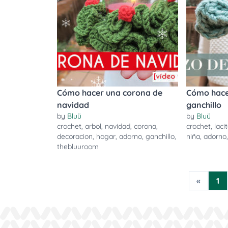
Cómo hacer una corona de
Cómo hace
navidad
ganchillo
by
Bluü
by
Bluü
crochet
,
arbol
,
navidad
,
corona
,
crochet
,
laci
decoracion
,
hogar
,
adorno
,
ganchillo
,
niña
,
adorno
thebluuroom
«
1