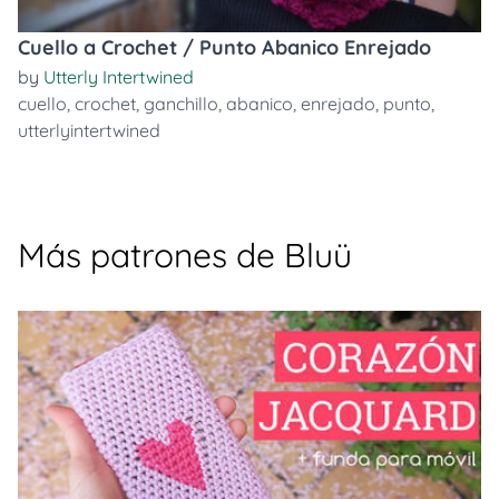
Cuello a Crochet / Punto Abanico Enrejado
by
Utterly Intertwined
cuello
,
crochet
,
ganchillo
,
abanico
,
enrejado
,
punto
,
utterlyintertwined
Más patrones de Bluü