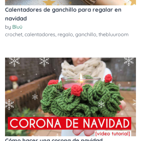
Calentadores de ganchillo para regalar en
navidad
by
Bluü
crochet
,
calentadores
,
regalo
,
ganchillo
,
thebluuroom
Cómo hacer una corona de navidad