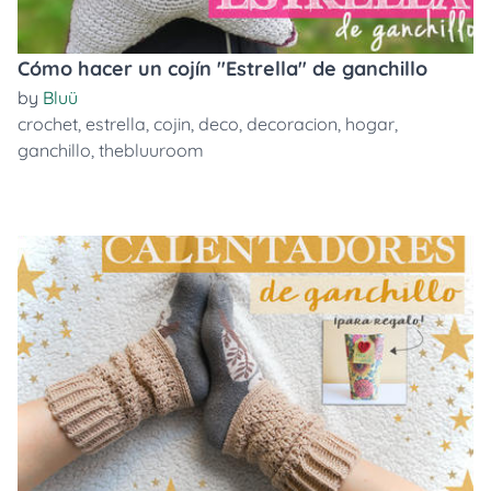
Cómo hacer un cojín "Estrella" de ganchillo
by
Bluü
crochet
,
estrella
,
cojin
,
deco
,
decoracion
,
hogar
,
ganchillo
,
thebluuroom