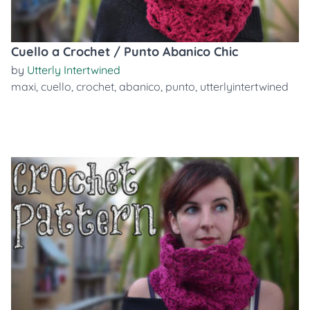
Cuello a Crochet / Punto Abanico Chic
by
Utterly Intertwined
maxi
,
cuello
,
crochet
,
abanico
,
punto
,
utterlyintertwined