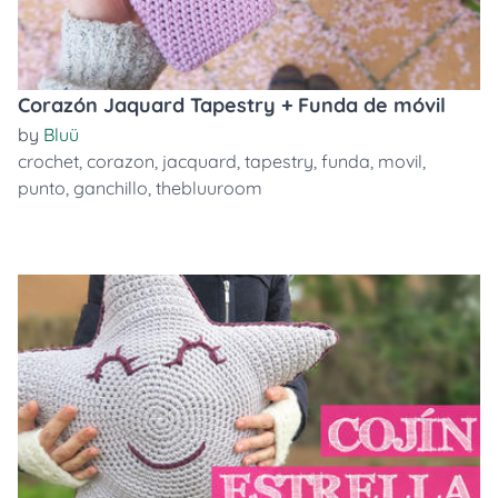
Corazón Jaquard Tapestry + Funda de móvil
by
Bluü
crochet
,
corazon
,
jacquard
,
tapestry
,
funda
,
movil
,
punto
,
ganchillo
,
thebluuroom