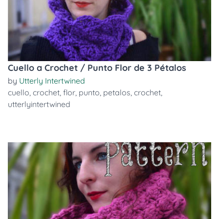
Cuello a Crochet / Punto Flor de 3 Pétalos
by
Utterly Intertwined
cuello
,
crochet
,
flor
,
punto
,
petalos
,
crochet
,
utterlyintertwined