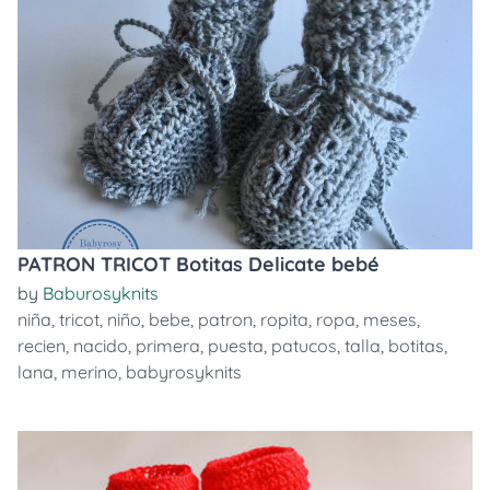
PATRON TRICOT Botitas Delicate bebé
by
Baburosyknits
niña
,
tricot
,
niño
,
bebe
,
patron
,
ropita
,
ropa
,
meses
,
recien
,
nacido
,
primera
,
puesta
,
patucos
,
talla
,
botitas
,
lana
,
merino
,
babyrosyknits