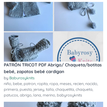
PATRÓN TRICOT PDF Abrigo/ Chaqueta/botitas
bebé, zapatos bebé cardigan
by
Baburosyknits
niño
,
bebe
,
patron
,
ropita
,
ropa
,
meses
,
recien
,
nacido
,
primera
,
puesta
,
jersey
,
talla
,
chaquetita
,
chaqueta
,
patucos
,
abrigo
,
lana
,
merino
,
babyrosyknits