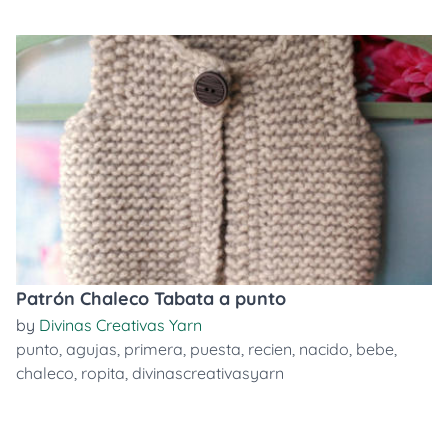
Patrón Chaleco Tabata a punto
by
Divinas Creativas Yarn
punto
,
agujas
,
primera
,
puesta
,
recien
,
nacido
,
bebe
,
chaleco
,
ropita
,
divinascreativasyarn