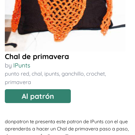
Chal de primavera
by
IPunts
punto red
,
chal
,
ipunts
,
ganchillo
,
crochet
,
primavera
Al patrón
donpatron te presenta este patron de IPunts con el que
aprenderás a hacer un Chal de primavera paso a paso,