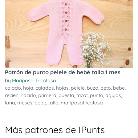
Patrón de punto pelele de bebé talla 1 mes
by
Mariposa Tricotosa
calado
,
hoja
,
calados
,
hojas
,
pelele
,
buzo
,
peto
,
bebe
,
recien
,
nacido
,
primera
,
puesta
,
tricot
,
punto
,
agujas
,
lana
,
meses
,
bebe
,
talla
,
mariposatricotosa
Más patrones de IPunts