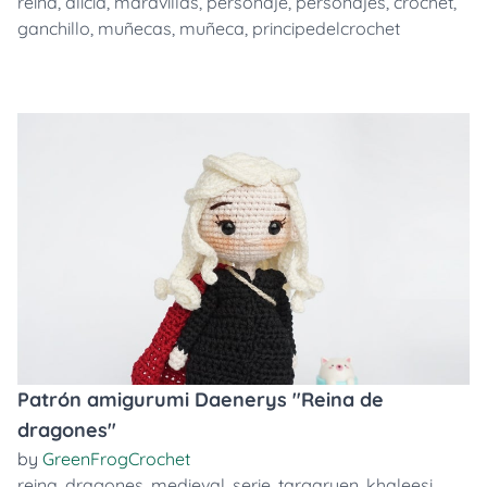
reina
,
alicia
,
maravillas
,
personaje
,
personajes
,
crochet
,
ganchillo
,
muñecas
,
muñeca
,
principedelcrochet
Patrón amigurumi Daenerys "Reina de
dragones"
by
GreenFrogCrochet
reina
,
dragones
,
medieval
,
serie
,
targaryen
,
khaleesi
,