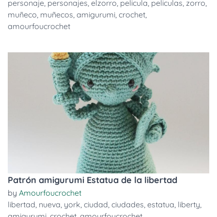
personaje
,
personajes
,
elzorro
,
pelicula
,
peliculas
,
zorro
,
muñeco
,
muñecos
,
amigurumi
,
crochet
,
amourfoucrochet
Patrón amigurumi Estatua de la libertad
by
Amourfoucrochet
libertad
,
nueva
,
york
,
ciudad
,
ciudades
,
estatua
,
liberty
,
amigurumi
,
crochet
,
amourfoucrochet