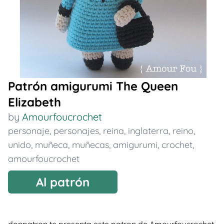
Patrón amigurumi The Queen
Elizabeth
by
Amourfoucrochet
personaje
,
personajes
,
reina
,
inglaterra
,
reino
,
unido
,
muñeca
,
muñecas
,
amigurumi
,
crochet
,
amourfoucrochet
Al patrón