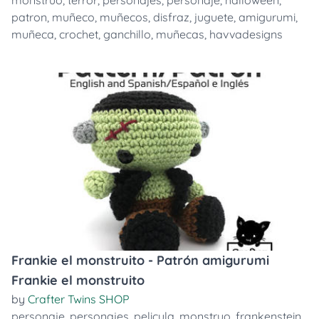
monstruo
,
terror
,
personajes
,
personaje
,
halloween
,
patron
,
muñeco
,
muñecos
,
disfraz
,
juguete
,
amigurumi
,
muñeca
,
crochet
,
ganchillo
,
muñecas
,
havvadesigns
Frankie el monstruito - Patrón amigurumi
Frankie el monstruito
by
Crafter Twins SHOP
personaje
,
personajes
,
pelicula
,
monstruo
,
frankenstein
,