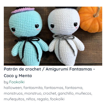
Patrón de crochet / Amigurumi Fantasmas -
Coco y Menta
by
Fookolki
halloween
,
fantasmita
,
fantasmas
,
fantasma
,
monstruos
,
monstruo
,
crochet
,
ganchillo
,
muñecos
,
muñequitos
,
niños
,
regalo
,
fookolki