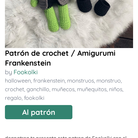
Patrón de crochet / Amigurumi
Frankenstein
by
Fookolki
halloween
,
frankenstein
,
monstruos
,
monstruo
,
crochet
,
ganchillo
,
muñecos
,
muñequitos
,
niños
,
regalo
,
fookolki
Al patrón