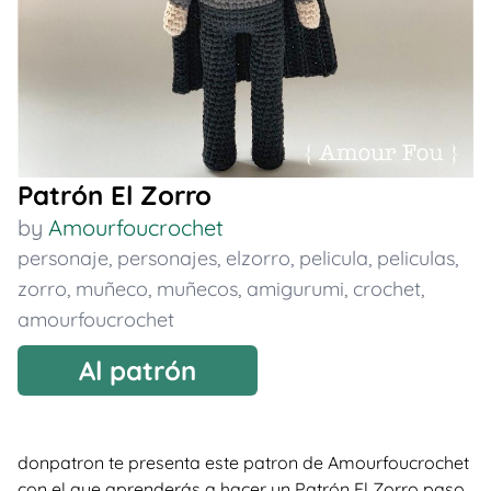
Patrón El Zorro
by
Amourfoucrochet
personaje
,
personajes
,
elzorro
,
pelicula
,
peliculas
,
zorro
,
muñeco
,
muñecos
,
amigurumi
,
crochet
,
amourfoucrochet
Al patrón
donpatron te presenta este patron de Amourfoucrochet
con el que aprenderás a hacer un Patrón El Zorro paso