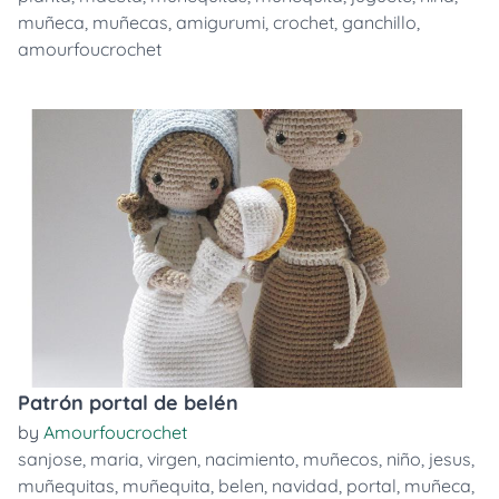
muñeca
,
muñecas
,
amigurumi
,
crochet
,
ganchillo
,
amourfoucrochet
Patrón portal de belén
by
Amourfoucrochet
sanjose
,
maria
,
virgen
,
nacimiento
,
muñecos
,
niño
,
jesus
,
muñequitas
,
muñequita
,
belen
,
navidad
,
portal
,
muñeca
,