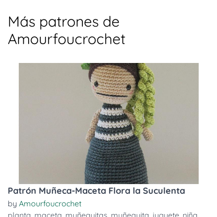
Más patrones de
Amourfoucrochet
Patrón Muñeca-Maceta Flora la Suculenta
by
Amourfoucrochet
planta
,
maceta
,
muñequitas
,
muñequita
,
juguete
,
niña
,