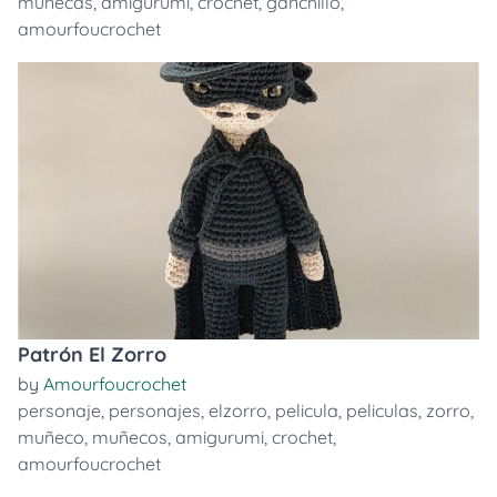
muñecas
,
amigurumi
,
crochet
,
ganchillo
,
amourfoucrochet
Patrón El Zorro
by
Amourfoucrochet
personaje
,
personajes
,
elzorro
,
pelicula
,
peliculas
,
zorro
,
muñeco
,
muñecos
,
amigurumi
,
crochet
,
amourfoucrochet