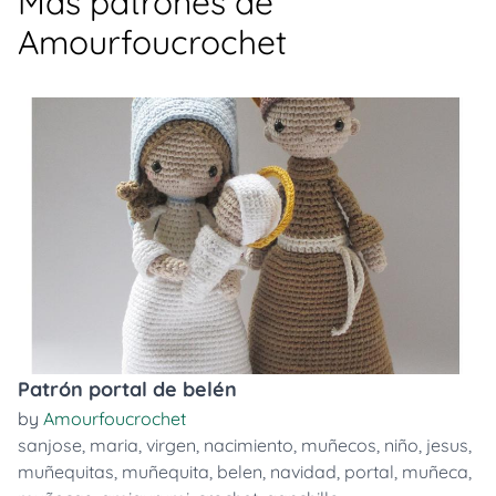
Más patrones de
Amourfoucrochet
Patrón portal de belén
by
Amourfoucrochet
sanjose
,
maria
,
virgen
,
nacimiento
,
muñecos
,
niño
,
jesus
,
muñequitas
,
muñequita
,
belen
,
navidad
,
portal
,
muñeca
,