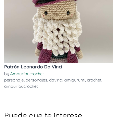
Patrón Leonardo Da Vinci
by
Amourfoucrochet
personaje
,
personajes
,
davinci
,
amigurumi
,
crochet
,
amourfoucrochet
Puede que te interese