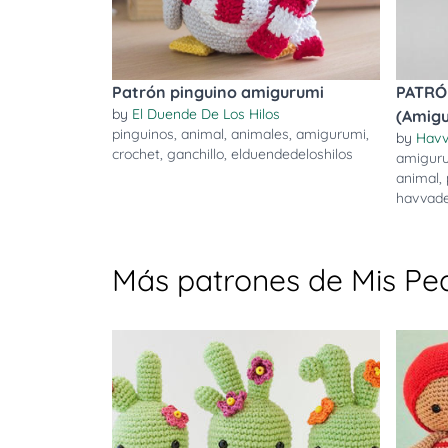
Patrón pinguino amigurumi
PATRÓN
by
El Duende De Los Hilos
(Amigu
pinguinos
,
animal
,
animales
,
amigurumi
,
by
Havv
crochet
,
ganchillo
,
elduendedeloshilos
amigur
animal
,
havvade
Más patrones de Mis Pe