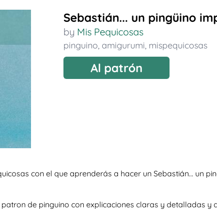
Sebastián... un pingüino im
by
Mis Pequicosas
pinguino
,
amigurumi
,
mispequicosas
Al patrón
uicosas con el que aprenderás a hacer un Sebastián... un pi
so patron de pinguino con explicaciones claras y detalladas