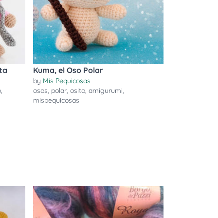
ta
Kuma, el Oso Polar
by
Mis Pequicosas
o
,
osos
,
polar
,
osito
,
amigurumi
,
mispequicosas