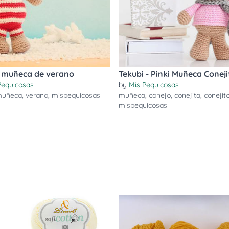
 muñeca de verano
Tekubi - Pinki Muñeca Coneji
Pequicosas
by
Mis Pequicosas
uñeca
,
verano
,
mispequicosas
muñeca
,
conejo
,
conejita
,
conejit
mispequicosas