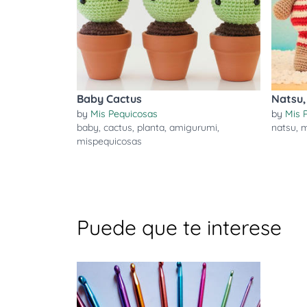
Baby Cactus
Natsu,
by
Mis Pequicosas
by
Mis 
baby
,
cactus
,
planta
,
amigurumi
,
natsu
,
m
mispequicosas
Puede que te interese