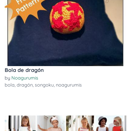
Bola de dragón
by
Noagurumis
bola
,
dragón
,
songoku
,
noagurumis